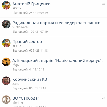
Анатолій Гриценко
п
KOCTa
Відповідей
252
19.09.19
т
Радикальная партия и ее лидер олег ляшко.
у
STOP-KAZAP
в
Відповідей
109
31.07.19
а
Правий сектор
KOCTa
я
Відповідей
655
23.11.18
A. Білецький , партія "Національний корпус".
rfvgy
Відповідей
4
18.10.18
Корчинський і К0
Z3RG
Відповідей
86
01.01.18
ВО "Свобода"
п
Merime