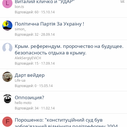
Виталий кличко и "УДАР"
L
я
п
lion.ts
Відповідей
60
15.10.14
т
Політична Партія За Україну !
у
simon_
в
Відповідей
32
28.09.14
а
Крым. референдум. пророчество на будущее.
безопасность отдыха в крыму.
я
AlekSergiyEViCH
Відповідей
15
17.09.14
Дарт вейдер
Life-ua
Відповідей
0
15.05.14
Оппозиция?
hello moto
Відповідей
34
11.02.14
Порошенко: "конституційний суд був
F
зобов'язаний відмінити політреформу 2004