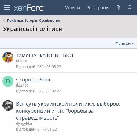
Увійти
Реєстрація
Політика. Історія. Суспільство
Українські політики
Фільтри
Тимошенко Ю. В. і БЮТ
KOCTa
Відповідей
969
05.05.22
Скоро выборы
D
d324co
Відповідей
327
09.02.22
Вся суть украинской политики, выборов,
конкуренции и т.н. "борьбы за
справедливость"
dyngyldai
Відповідей
0
17.01.22