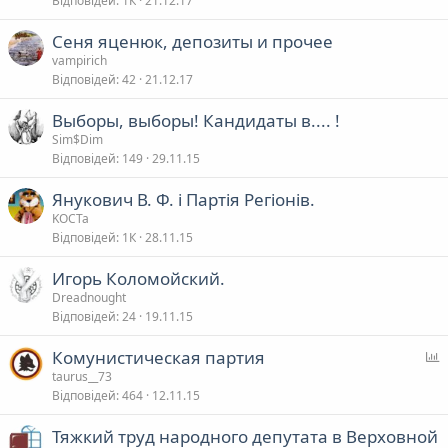
Відповідей
1К
21.12.17
т
Сеня яценюк, депозиты и прочее
у
vampirich
в
Відповідей
42
21.12.17
а
Выборы, выборы! Кандидаты в.... !
Sim$Dim
я
Відповідей
149
29.11.15
Янукович В. Ф. і Партія Регіонів.
KOCTa
Відповідей
1К
28.11.15
Игорь Коломойский.
Dreadnought
Відповідей
24
19.11.15
Комунистическая партия
п
taurus__73
Відповідей
464
12.11.15
т
Тяжкий труд народного депутата в Верховной
у