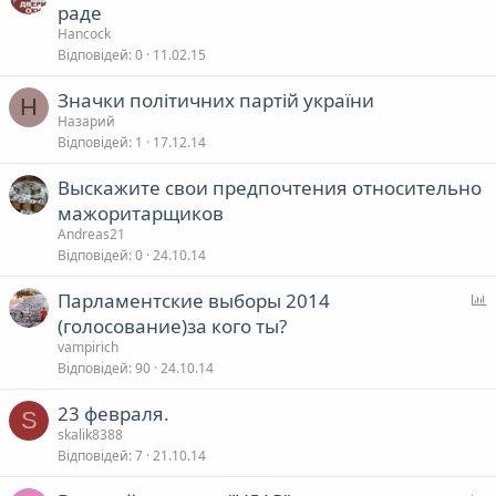
раде
в
Hancock
а
Відповідей
0
11.02.15
Значки політичних партій україни
Н
я
Назарий
Відповідей
1
17.12.14
Выскажите свои предпочтения относительно
мажоритарщиков
Andreas21
Відповідей
0
24.10.14
Парламентские выборы 2014
п
(голосование)за кого ты?
vampirich
т
Відповідей
90
24.10.14
у
23 февраля.
в
S
skalik8388
а
Відповідей
7
21.10.14