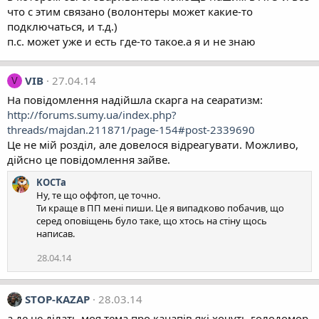
что с этим связано (волонтеры может какие-то
подключаться, и т.д.)
п.с. может уже и есть где-то такое.а я и не знаю
VIB
27.04.14
V
На повідомлення надійшла скарга на сеаратизм:
http://forums.sumy.ua/index.php?
threads/majdan.211871/page-154#post-2339690
Це не мій розділ, але довелося відреагувати. Можливо,
дійсно це повідомлення зайве.
KOCTa
Ну, те що оффтоп, це точно.
Ти краще в ПП мені пиши. Це я випадково побачив, що
серед оповіщень було таке, що хтось на стіну щось
написав.
28.04.14
STOP-KAZAP
28.03.14
а де це ділать моя тема про кацапів які хочуть голодомор