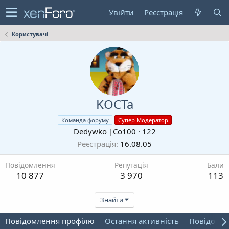
Увійти
Реєстрація
Користувачі
KOCTa
Команда форуму
Супер Модератор
Dedywkо |Co100
·
122
Реєстрація
16.08.05
Повідомлення
Репутація
Бали
10 877
3 970
113
Знайти
Повідомлення профілю
Остання активність
Повідомл