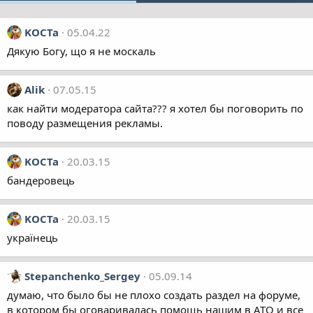
KOCTa
05.04.22
Дякую Богу, що я не москаль
Alik
07.05.15
как найти модератора сайта??? я хотел бы поговорить по
поводу размещения рекламы.
KOCTa
20.03.15
бандеровець
KOCTa
20.03.15
українець
Stepanchenko_Sergey
05.09.14
думаю, что было бы не плохо создать раздел на форуме,
в котором бы оговаривалась помощь нашим в АТО и все