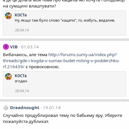
на сумщині влаштувати?
KOCTa
Ну, якщо там було слово "кацапи", то, мабуть, видалив.
28.04.14
VIB
01.03.14
V
Вибачаюсь, але тема
http://forums.sumy.ua/index.php?
threads/gde-i-kogda-v-sumax-budet-miting-v-podderzhku-
rf.216439/
є провоковною.
KOCTa
згоден
28.04.14
Dreadnought
19.01.14
Случайно продублировал тему по бабьему яру. Уберите
пожалуйста дубликат.