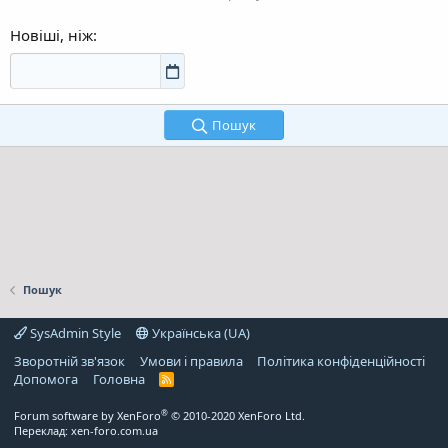
Новіші, ніж
Пошук
Пошук
SysAdmin Style
Українська (UA)
Зворотній зв'язок
Умови і правила
Політика конфіденційності
Дoпoмoга
Головна
R
S
S
®
Forum software by XenForo
© 2010-2020 XenForo Ltd.
Переклад:
xen-foro.com.ua