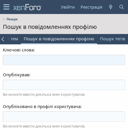
Увійти
Реєстрація
Пошук
Пошук в повідомленнях профілю
ошук тем
Пошук в повідомленнях профілю
Пошук тегів
Ключові слова
Опублікував
Ви можете ввести декілька імен користувачів.
Опубліковано в профілі користувача
Ви можете ввести декілька імен користувачів.