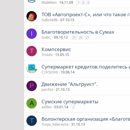
WalkMan
14.11.09
7
8
9
ТОВ «Автопроект-С», или что такое 
SuBzVeRb
07.10.15
Благотворительность в Сумах
I
Izubr_
09.10.12
25
26
27
Компсервис
T
Trololo
15.05.15
Супермаркет кредитов.поделитесь
C2H5(OH)
10.06.14
Движение "Альтруист".
P
pacifist
21.10.13
Сумские супермаркеты
A
axilles
03.01.14
2
Волонтерская организация «Благо
T
Tusya_Valerevna
31.10.13