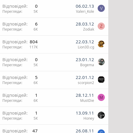
Відповідей
0
06.02.13
V
Перегляди
5К
Valeri_Kole
Відповідей
6
28.03.12
Z
Перегляди
6К
Zodiak
Відповідей
804
22.03.12
Перегляди
117К
Lion3D.cg
и
Відповідей
0
23.01.12
Перегляди
5К
Bogema
и
Відповідей
5
22.01.12
Перегляди
6К
scorpion2
Відповідей
1
28.12.11
M
Перегляди
6К
MustDie
Відповідей
1
13.09.11
Перегляди
5К
Honey
Відповідей
47
26.08.11