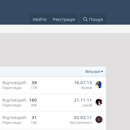
Увійти
Реєстрація
Пошук
Фільтри
В
Відповідей
39
16.07.13
Перегляди
17К
Rostok
ж
В
Відповідей
160
21.11.11
Перегляди
39К
Lexu$
и
ж
В
Відповідей
31
02.03.11
N
Перегляди
16К
No.Commen.t
и
ж