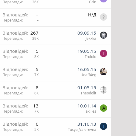
Перегляди
26К
Grin
П
Відповідей
–
Н/Д
Перегляди
–
н
н
Відповідей
267
09.09.15
Перегляди
39К
Jekkka
н
Відповідей
5
19.05.15
T
Перегляди
8К
Trololo
Відповідей
5
16.05.15
Перегляди
7К
Udaff4eg
Відповідей
8
01.05.15
н
Перегляди
6К
Theodolit
н
Відповідей
13
10.01.14
A
Перегляди
7К
axilles
Відповідей
0
31.10.13
T
Перегляди
5К
Tusya_Valerevna