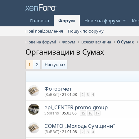
Головна
Форум
Нове на форумі
Ко
Нові повідомлення
Пошук по форуму
Нове на форумі
Форум
Всякая всячина
О Сумах
Организации в Сумах
1
2
Наступна
Фотоотчёт
[RaBBiT]
21.01.08
2
3
4
epi_CENTER promo-group
Soprano
05.03.06
15
16
17
СОМГО „Молодь Сумщини”
[RaBBiT]
21.01.08
2
3
4