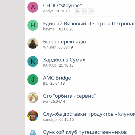
СНПО "Фрунзе"
A
Andys
10.10.06
34
35
36
Единый Визовый Центр на Петропа
H
heymall
02.08.20
Бюро перекладів
Whisler
03.07.19
Хардбол в Сумах
K
KAPACb
25.10.13
AMC Bridge
J
JFL
26.04.18
Сто "орбита - сервис"
iva
26.04.14
Служба доставки продуктов «Клуно
sanek_b
06.12.15
Сумской клуб путешественников