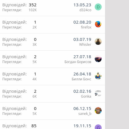
Відповідей
352
13.05.23
D
Перегляди
102К
d324co
и
Відповідей
1
02.08.20
Перегляди
2К
firefox
Відповідей
0
03.07.19
Перегляди
3К
Whisler
Відповідей
2
27.07.18
Перегляди
5К
Богдан Борисов
Відповідей
1
26.04.18
Перегляди
4К
Билли Бонс
Відповідей
2
02.02.16
Перегляди
6К
Gonka
О
Відповідей
0
06.12.15
Перегляди
5К
sanek_b
и
Відповідей
85
19.11.15
G