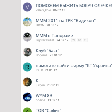
ПОМОЖЕМ ВЫЖИТЬ БОКАЧ ОЛЕЧКЕ!!
V
Valeri_Kole
06.02.13
МММ-2011 на ТРК "Видикон"
DRON
28.03.12
МММ в Панораме
Lighter Bullet
24.02.12
79
80
81
Клуб "Баст"
Bogema
23.01.12
помогите найти фирму "КТ Украина"
R
RKTR
21.01.12
К
jurgen
20.12.11
WYM 89
on-line
13.09.11
ТОВ "Сафит"
A