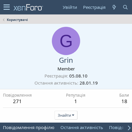
Увійти
Реєстрація
Користувачі
G
Grin
Member
Реєстрація
05.08.10
Остання активність
28.01.19
Повідомлення
Репутація
Бали
271
1
18
Знайти
Повідомлення профілю
Остання активність
Повідомл