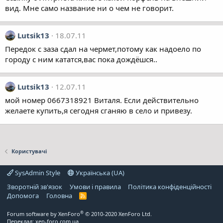
вид. Мне само название ни о чем не говорит.
Lutsik13
18.07.11
Передок с заза сдал на чермет,потому как надоело по
городу с ним кататся,вас пока дождёшся..
Lutsik13
12.07.11
мой номер 0667318921 Виталя. Если действительно
желаете купить,я сегодня сганяю в село и привезу.
Користувачі
SysAdmin Style
Українська (UA)
Зворотній зв'язок
Умови і правила
Політика конфіденційності
Дoпoмoга
Головна
R
S
S
®
Forum software by XenForo
© 2010-2020 XenForo Ltd.
Переклад:
xen-foro.com.ua