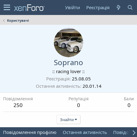
Увійти
Реєстрація
Користувачі
Soprano
:: racing lover ::
Реєстрація
25.08.05
Остання активність
20.01.14
Повідомлення
Репутація
Бали
250
0
0
Знайти
Повідомлення профілю
Остання активність
Повідомл