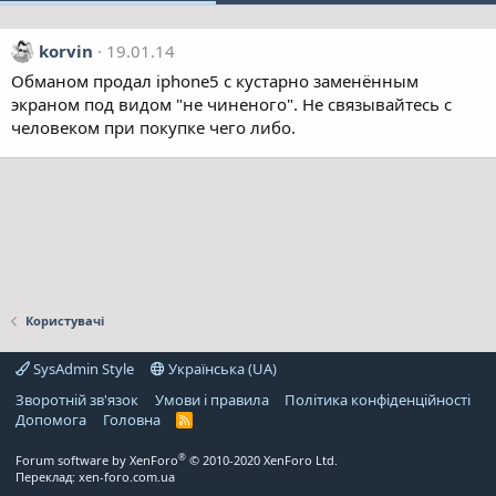
korvin
19.01.14
Обманом продал iphone5 с кустарно заменённым
экраном под видом "не чиненого". Не связывайтесь с
человеком при покупке чего либо.
Користувачі
SysAdmin Style
Українська (UA)
Зворотній зв'язок
Умови і правила
Політика конфіденційності
Дoпoмoга
Головна
R
S
S
®
Forum software by XenForo
© 2010-2020 XenForo Ltd.
Переклад:
xen-foro.com.ua