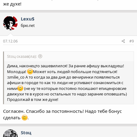
же духе!
Lexu$
брю.net
07.12.06
#9
Stoц сказав(ла):
Дима, наконецто зашевилился! За рание афишу выкладуеш!
Молодца!
Может хоть людей побольше подтянеться!
:smilie_co А то когда за два дня до вечиринки появляються
афиши в городе то как то люди не успивают ознакомиться с
ними
(не ну те которые постояно посишают епиценровсие
движухи те в курсе но остальных то надо зарание оповешать)
Продолжай в том же духе!
Согласен. Спасибо за постоянность! Надо тебе бонус
сделать
.
Stoц