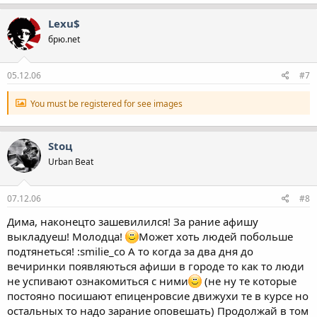
Lexu$
брю.net
05.12.06
#7
You must be registered for see images
Stoц
Urban Beat
07.12.06
#8
Дима, наконецто зашевилился! За рание афишу
выкладуеш! Молодца!
Может хоть людей побольше
подтянеться! :smilie_co А то когда за два дня до
вечиринки появляються афиши в городе то как то люди
не успивают ознакомиться с ними
(не ну те которые
постояно посишают епиценровсие движухи те в курсе но
остальных то надо зарание оповешать) Продолжай в том