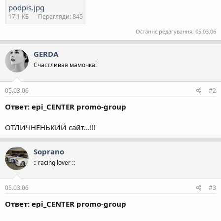
podpis.jpg
17.1 КБ
Перегляди: 845
Останнє редагування:
05.03.06
GERDA
Счастливая мамочка!
05.03.06
#2
Ответ: epi_CENTER promo-group
ОТЛИЧНЕНЬКИЙ сайт...!!!
Soprano
:: racing lover ::
05.03.06
#3
Ответ: epi_CENTER promo-group