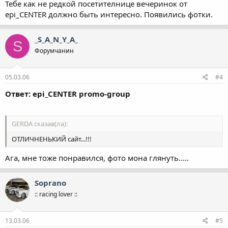
Тебе как не редкой посетителнице вечеринок от
epi_CENTER должно быть интересно. Появились фотки.
_S_A_N_Y_A_
S
Форумчанин
05.03.06
#4
Ответ: epi_CENTER promo-group
GERDA сказав(ла):
ОТЛИЧНЕНЬКИЙ сайт...!!!
Ага, мне тоже понравился, фото мона глянуть.....
Soprano
:: racing lover ::
13.03.06
#5