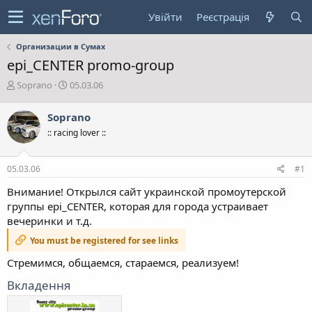
Увійти
Реєстрація
Организации в Сумах
epi_CENTER promo-group
А
Д
Soprano
05.03.06
в
а
т
т
Soprano
о
а
:: racing lover ::
р
с
т
т
е
в
05.03.06
#1
м
о
и
р
Внимание! Открылся сайт украинской промоутерской
е
группы epi_CENTER, которая для города устраивает
н
вечеринки и т.д.
н
я
You must be registered for see links
Стремимся, общаемся, стараемся, реализуем!
Вкладення