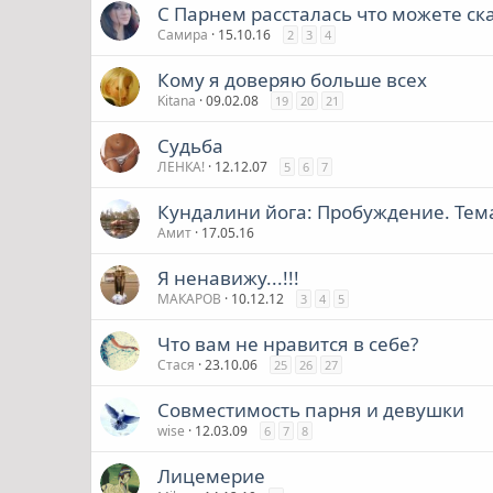
С Парнем рассталась что можете ск
Самира
15.10.16
2
3
4
Кому я доверяю больше всех
Kitana
09.02.08
19
20
21
Судьба
ЛЕНКА!
12.12.07
5
6
7
Кундалини йога: Пробуждение. Тема
Амит
17.05.16
Я ненавижу...!!!
МАКАРОВ
10.12.12
3
4
5
Что вам не нравится в себе?
Стася
23.10.06
25
26
27
Совместимость парня и девушки
wise
12.03.09
6
7
8
Лицемерие