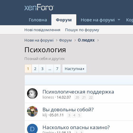
Головна
Форум
Нове на форумі
Ко
Нові повідомлення
Пошук по форуму
Нове на форумі
Форум
О людях
Психология
Познай себя и других
1
2
3
...
7
Наступна
Психологическая поддержка
lioness
14.02.07
20
21
22
Вы довольны собой?
kilj
05.01.11
3
4
5
Насколько опасны казино?
D
Dimkin
11.08.13
2
3