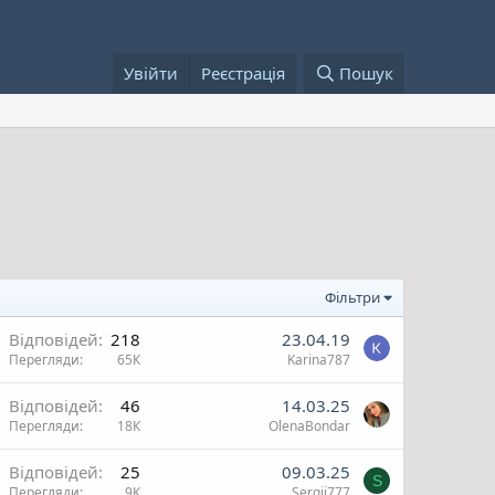
Увійти
Реєстрація
Пошук
Фільтри
В
Відповідей
218
23.04.19
Перегляди
65К
Karina787
ж
О
Відповідей
46
14.03.25
Перегляди
18К
OlenaBondar
и
и
Відповідей
25
09.03.25
S
Перегляди
9К
Sergii777