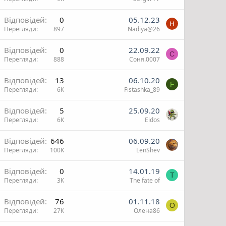
Відповідей
0
05.12.23
Перегляди
897
Nadiya@26
н
н
Відповідей
0
22.09.22
С
Перегляди
888
Соня.0007
Відповідей
13
06.10.20
F
Перегляди
6К
Fistashka_89
Відповідей
5
25.09.20
Перегляди
6К
Eidos
Відповідей
646
06.09.20
Перегляди
100К
LenShev
О
Відповідей
0
14.01.19
T
Перегляди
3К
The fate of
и
Відповідей
76
01.11.18
О
Перегляди
27К
Олена86