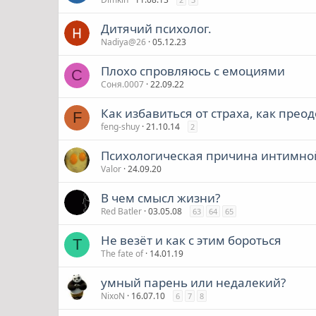
Дитячий психолог.
Nadiya@26
05.12.23
Плохо спровляюсь с емоциями
С
Соня.0007
22.09.22
Как избавиться от страха, как преод
F
feng-shuy
21.10.14
2
Психологическая причина интимн
Valor
24.09.20
В чем смысл жизни?
Red Batler
03.05.08
63
64
65
Не везёт и как с этим бороться
T
The fate of
14.01.19
умный парень или недалекий?
NixoN
16.07.10
6
7
8