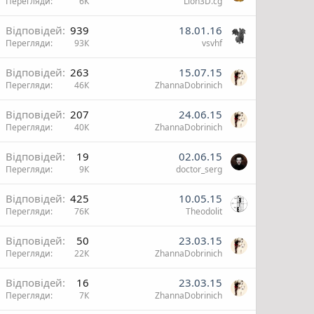
Перегляди
6К
Lion3D.cg
Відповідей
939
18.01.16
Перегляди
93К
vsvhf
Відповідей
263
15.07.15
Перегляди
46К
ZhannaDobrinich
Відповідей
207
24.06.15
Перегляди
40К
ZhannaDobrinich
Відповідей
19
02.06.15
Перегляди
9К
doctor_serg
Відповідей
425
10.05.15
Перегляди
76К
Theodolit
Відповідей
50
23.03.15
Перегляди
22К
ZhannaDobrinich
О
Відповідей
16
23.03.15
Перегляди
7К
ZhannaDobrinich
и