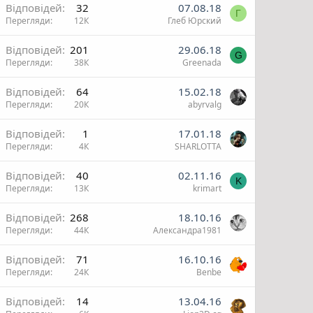
Відповідей
32
07.08.18
Г
Перегляди
12К
Глеб Юрский
н
н
О
Відповідей
201
29.06.18
G
Перегляди
38К
Greenada
и
Відповідей
64
15.02.18
Перегляди
20К
abyrvalg
Відповідей
1
17.01.18
Перегляди
4К
SHARLOTTA
н
н
О
Відповідей
40
02.11.16
K
Перегляди
13К
krimart
и
Відповідей
268
18.10.16
Перегляди
44К
Александра1981
Відповідей
71
16.10.16
Перегляди
24К
Benbe
н
н
Відповідей
14
13.04.16