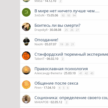
Miksa
14.12.10
2
В мире нет ничего лучше чем....
Э
ЭлiSоN
15.05.06
92
93
94
Боитесь ли вы смерти?
DrapokyR
30.08.08
25
26
27
Опоздание!
NixoN
05.07.07
19
20
21
Стэнфордский тюремный эксперим
TaboriT
06.02.10
2
Православная психология
Александр Филюта
25.03.10
41
42
43
Общение после секса
Piren
17.04.10
4
5
6
Соционика: определение своего со
МАКАРОВ
02.05.12
2