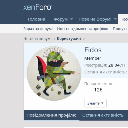
Головна
Форум
Нове на форумі
Ко
Зараз на форумі
Нові повідомлення профілю
Пошук п
Нове на форумі
Користувачі
Eidos
Member
Реєстрація
28.04.11
Остання активність
Повідомлення
126
Знайти
Повідомлення профілю
Остання активність