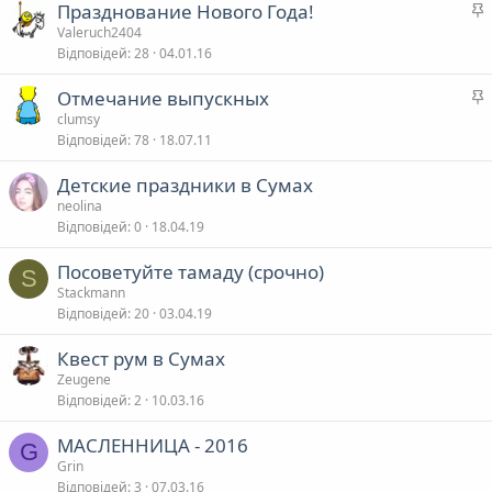
Празднование Нового Года!
н
а
Valeruch2404
в
я
Відповідей
28
04.01.16
а
л
Отмечание выпускных
а
clumsy
в
Відповідей
78
18.07.11
а
л
Детские праздники в Сумах
neolina
в
Відповідей
0
18.04.19
а
Посоветуйте тамаду (срочно)
S
Stackmann
Відповідей
20
03.04.19
Квест рум в Сумах
Zeugene
Відповідей
2
10.03.16
МАСЛЕННИЦА - 2016
G
Grin
Відповідей
3
07.03.16