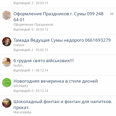
Відповідей
2
30.03.15
Оформление Праздников г. Сумы 099 248
п
64 01
Оформление Праздников
т
Відповідей
0
30.03.15
у
Тамада Ведущая Сумы недорого 0661693279
в
rualava
а
Відповідей
2
05.02.15
6 грудня свято військових!!!
я
taufyn_
Відповідей
1
06.12.14
Новогодняя вечеринка в стиле дисней
lelichka83
Відповідей
0
03.12.14
Шоколадный фонтан и фонтан для напитков.
прокат.
Marisobelka