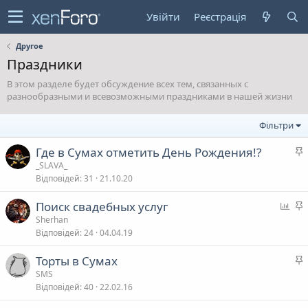
Увійти
Реєстрація
Другое
Праздники
В этом разделе будет обсуждение всех тем, связанных с
разнообразными и всевозможными праздниками в нашей жизни
Фільтри
Где в Сумах отметить День Рождения!?
а
_SLAVA_
Відповідей
31
21.10.20
л
О
Поиск свадебных услуг
п
а
Sherhan
в
Відповідей
24
04.04.19
и
а
т
л
Торты в Сумах
у
а
SMS
в
в
Відповідей
40
22.02.16
а
а
л
н