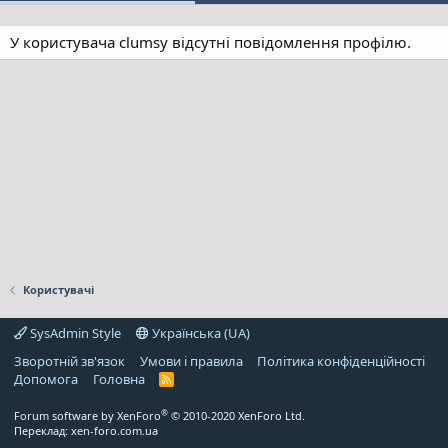
У користувача clumsy відсутні повідомлення профілю.
Користувачі
SysAdmin Style
Українська (UA)
Зворотній зв'язок
Умови і правила
Політика конфіденційності
Дoпoмoга
Головна
R
S
S
®
Forum software by XenForo
© 2010-2020 XenForo Ltd.
Переклад:
xen-foro.com.ua