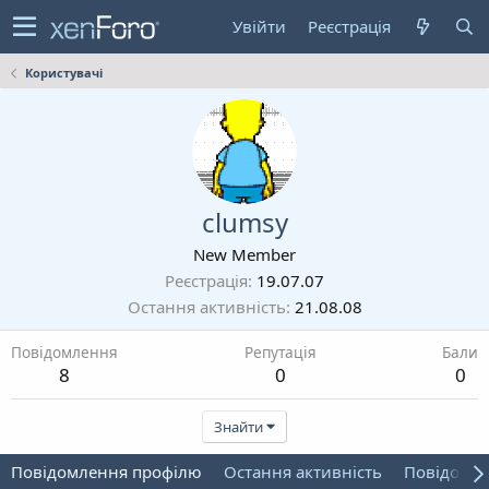
Увійти
Реєстрація
Користувачі
clumsy
New Member
Реєстрація
19.07.07
Остання активність
21.08.08
Повідомлення
Репутація
Бали
8
0
0
Знайти
Повідомлення профілю
Остання активність
Повідомл