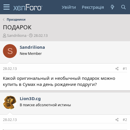
Увійти
Реєстрація
Праздники
ПОДАРОК
А
Д
Sandriliona
28.02.13
в
а
т
т
Sandriliona
S
о
а
New Member
р
с
т
т
е
в
28.02.13
#1
м
о
и
р
Какой оригинальный и необычный подарок можно
е
купить в Сумах на день рождение подруги?
н
н
я
Lion3D.cg
В поиске абсолютной истины
28.02.13
#2