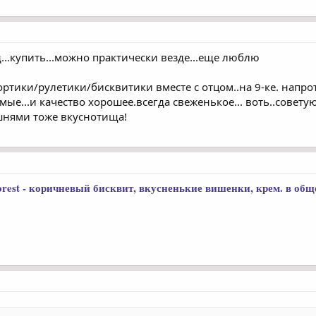
..купить...можно практически везде...еще люблю
ортики/рулетики/бисквитики вместе с отцом..на 9-ке. напр
е...и качество хорошее.всегда свеженькое... воть..совету
ишнями тоже вкуснотища!
forest - коричневый бисквит, вкусненькие вишенки, крем. в об