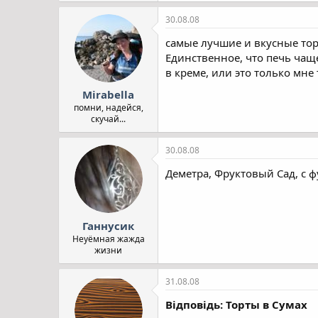
30.08.08
самые лучшие и вкусные тор
Единственное, что печь чащ
в креме, или это только мне 
Mirabella
помни, надейся,
скучай...
30.08.08
Деметра, Фруктовый Сад, с ф
Ганнусик
Неуёмная жажда
жизни
31.08.08
Відповідь: Торты в Сумах