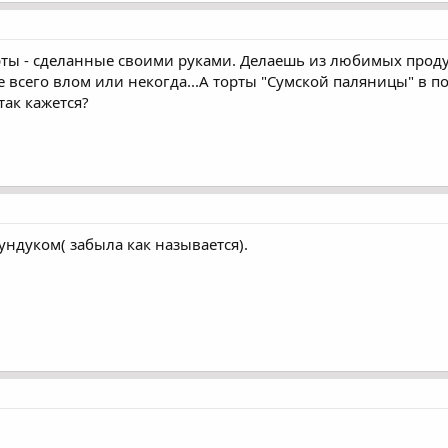
ты - сделанные своими руками. Делаешь из любимых продук
е всего влом или некогда...А торты "Сумской паляницы" в п
так кажется?
ундуком( забыла как называется).