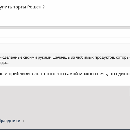
 купить торты Рошен ?
- сделанные своими руками. Делаешь из любимых продуктов, которые 
да...
шь и приблизительно того что самой можно спечь, но единс
l
Посилання
Праздники