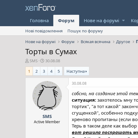
Головна
Форум
Нове на форумі
Ко
Нові повідомлення
Пошук по форуму
Нове на форумі
Форум
Всякая всячина
Другое
Торты в Сумах
А
Д
SMS
30.08.08
в
а
1
2
3
4
5
Наступна
т
т
о
а
р
с
30.08.08
т
т
собсно, на создание этой те
е
в
м
о
ситуация:
захотелось мну то
и
р
тортик", "а тот какой" зако
е
сгущенкой", особенно подку
SMS
н
хреново пропитаны (если во
н
Active Member
Терь в таком деле как выбо
я
вот решила поспрашать м