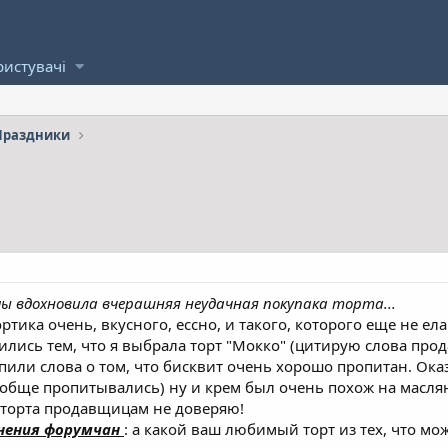
ристувачі
Праздники
мы вдохновила вчерашняя неудачная покупака торта...
ртика очень, вкусного, ессно, и такого, которого еще не ела
нчились тем, что я выбрала торт "Мокко" (цитирую слова п
пили слова о том, что бисквит очень хорошо пропитан. Ока
обще пропитывались) ну и крем был очень похож на маслян
р торта продавщицам не доверяю!
нения форумчан
: а какой ваш любимый торт из тех, что м