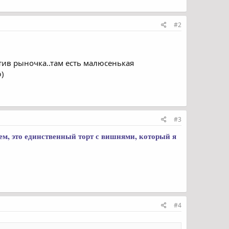
#2
отив рыночка..там есть малюсенькая
ю)
#3
щем, это единственный торт с вишнями, который я
#4