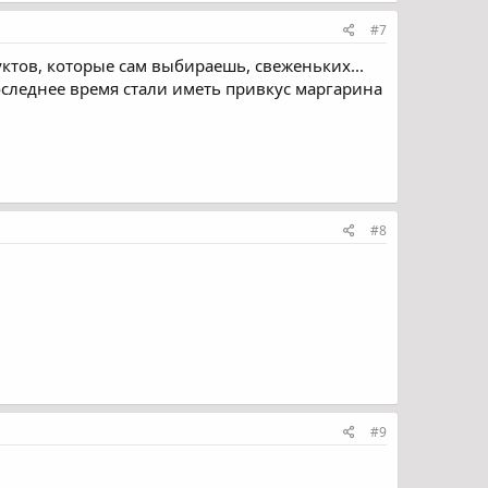
#7
тов, которые сам выбираешь, свеженьких...
оследнее время стали иметь привкус маргарина
#8
#9