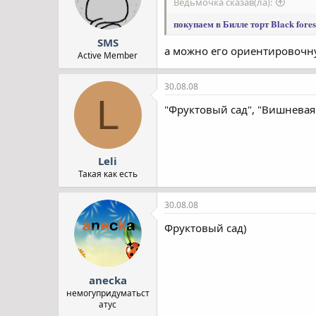
Ведьмочка сказав(ла):
покупаем в Билле торт Black fore
SMS
а можно его ориентировочн
Active Member
30.08.08
L
"Фруктовый сад", "Вишневая 
Leli
Такая как есть
30.08.08
Фруктовый сад)
anecka
немогупридуматьст
атус