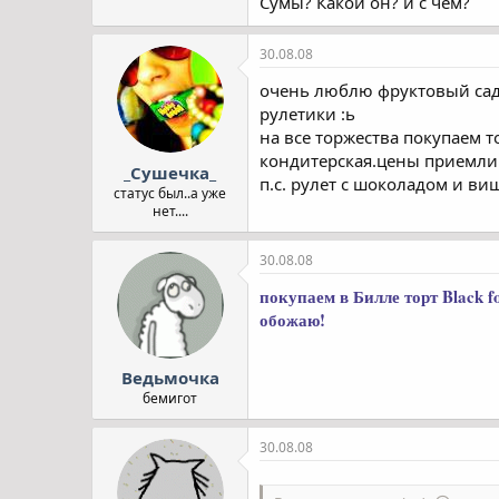
Сумы? Какой он? и с чем?
30.08.08
очень люблю фруктовый сад.
рулетики :ь
на все торжества покупаем т
кондитерская.цены приемлимы
_Сушечка_
п.с. рулет с шоколадом и в
статус был..а уже
нет....
30.08.08
покупаем в Билле торт Black 
обожаю!
Ведьмочка
бемигот
30.08.08