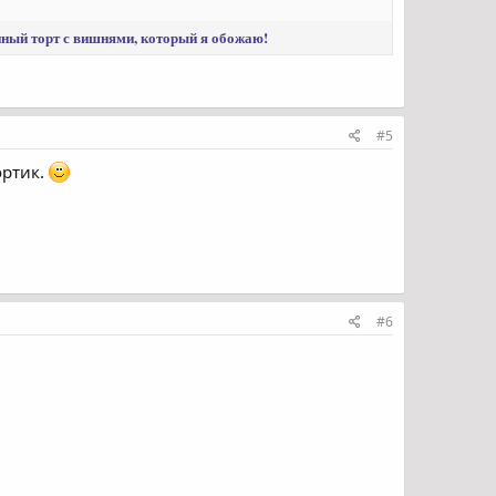
енный торт с вишнями, который я обожаю!
#5
ортик.
#6