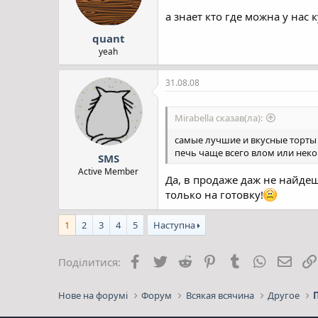
а знает кто где можна у нас
quant
yeah
31.08.08
Mirabella сказав(ла):
самые лучшие и вкусные торты 
печь чаще всего влом или неког
SMS
Active Member
Да, в продаже даж не найде
только на готовку!
1
2
3
4
5
Наступна
Facebook
Twitter
Reddit
Pinterest
Tumblr
WhatsApp
E-mai
Поділитися:
Нове на форумі
Форум
Всякая всячина
Другое