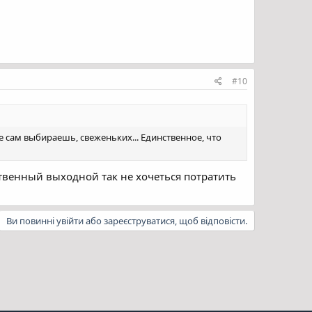
#10
сам выбираешь, свеженьких... Единственное, что
твенный выходной так не хочеться потратить
Ви повинні увійти або зареєструватися, щоб відповісти.