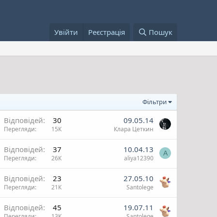
Увійти
Реєстрація
Пошук
Фільтри
В
Відповідей
30
09.05.14
Перегляди
15К
Клара Цеткин
ж
В
Відповідей
37
10.04.13
A
Перегляди
26К
aliya12390
и
ж
В
Відповідей
23
27.05.10
Перегляди
21К
Santolege
и
ж
Відповідей
45
19.07.11
Перегляди
13К
Santolege