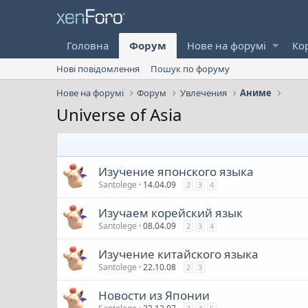
Головна
Форум
Нове на форумі
Ко
Нові повідомлення
Пошук по форуму
Нове на форумі
Форум
Увлечения
Аниме
Universe of Asia
Изучение японского языка
Santolege
14.04.09
2
3
4
Изучаем корейский язык
Santolege
08.04.09
2
3
4
Изучение китайского языка
Santolege
22.10.08
2
3
Новости из Японии