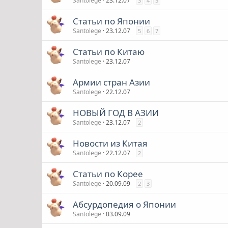
Santolege
23.12.07
3
4
5
Статьи по Японии
Santolege
23.12.07
5
6
7
Статьи по Китаю
Santolege
23.12.07
Армии стран Азии
Santolege
22.12.07
НОВЫЙ ГОД В АЗИИ
Santolege
23.12.07
2
Новости из Китая
Santolege
22.12.07
2
Статьи по Корее
Santolege
20.09.09
2
3
Абсурдопедия о Японии
Santolege
03.09.09