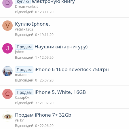
электроную книгу
Куплю
D
Dreamworksit
Відповідей
0
23.11.20
Куплю Iphone.
V
vetalik1202
Відповідей
0
19.11.20
Наушники(гарнитуру)
Продам
J
jobee
Відповідей
1
12.09.20
iPhone 6 16gb neverlock 750грн
Продам
matadont
Відповідей
0
25.07.20
iPhone 5, White, 16GB
Продам
С
СахарОк
Відповідей
3
21.07.20
Продам iPhone 7+ 32Gb
ya_kv
Відповідей
0
22.06.20