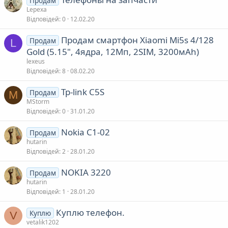
Продам
Lepexa
Відповідей
0
12.02.20
Продам смартфон Xiaomi Mi5s 4/128
Продам
L
Gold (5.15", 4ядра, 12Мп, 2SIM, 3200мAh)
lexeus
Відповідей
8
08.02.20
Tp-link C5S
Продам
M
MStorm
Відповідей
0
31.01.20
Nokia C1-02
Продам
hutarin
Відповідей
2
28.01.20
NOKIA 3220
Продам
hutarin
Відповідей
1
28.01.20
Куплю телефон.
Куплю
V
vetalik1202