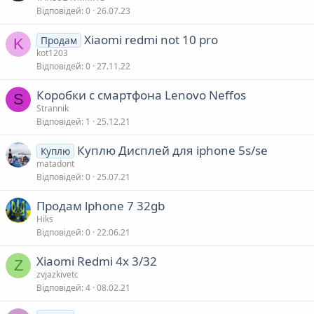
Відповідей
0
26.07.23
Xiaomi redmi not 10 pro
Продам
K
kot1203
Відповідей
0
27.11.22
Коробки с смартфона Lenovo Neffos
S
Strannik
Відповідей
1
25.12.21
Куплю Дисплей для iphone 5s/se
Куплю
matadont
Відповідей
0
25.07.21
Продам lphone 7 32gb
Hiks
Відповідей
0
22.06.21
Xiaomi Redmi 4x 3/32
Z
zvjazkivetc
Відповідей
4
08.02.21