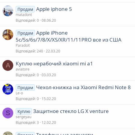
Apple iphone 5
Продам
matadont
Відповідей
0
08.06.20
Apple iРhone
Продам
5c/5s/6s/7/8/X/XS/XR/11/11PRO все из США
ParadoX
Відповідей
240
22.03.20
Куплю нерабочий xiaomi mi a1
A
aviatore
Відповідей
0
03.03.20
Чехол-книжка на Xiaomi Redmi Note 8
Продам
Lе-o
Відповідей
0
15.02.20
Защитное стекло LG X venture
Куплю
S
sergeyau
Відповідей
3
12.02.20
Телефоны на запчасти