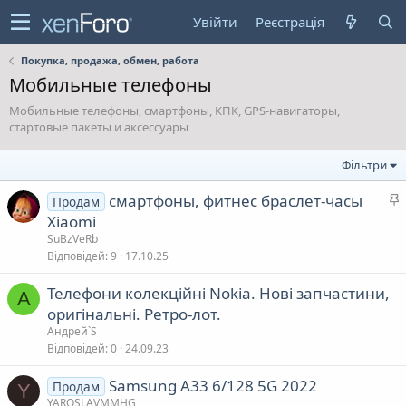
Увійти
Реєстрація
Покупка, продажа, обмен, работа
Мобильные телефоны
Мобильные телефоны, смартфоны, КПК, GPS-навигаторы,
стартовые пакеты и аксессуары
Фільтри
смартфоны, фитнес браслет-часы
Продам
а
Xiaomi
SuBzVeRb
л
Відповідей
9
17.10.25
Телефони колекційні Nokia. Нові запчастини,
в
А
оригінальні. Ретро-лот.
а
Андрей`S
Відповідей
0
24.09.23
Samsung A33 6/128 5G 2022
Продам
Y
YAROSLAVMMHG