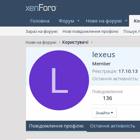
Головна
Форум
Нове на форумі
Ко
Зараз на форумі
Нові повідомлення профілю
Пошук п
Нове на форумі
Користувачі
lexeus
L
Member
Реєстрація
17.10.13
Остання активність
Повідомлення
136
Знайти
Повідомлення профілю
Остання активність