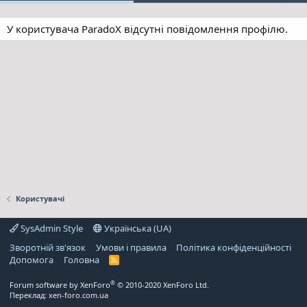
У користувача ParadoX відсутні повідомлення профілю.
Користувачі
SysAdmin Style
Українська (UA)
Зворотній зв'язок
Умови і правила
Політика конфіденційності
Дoпoмoга
Головна
R
S
S
®
Forum software by XenForo
© 2010-2020 XenForo Ltd.
Переклад:
xen-foro.com.ua