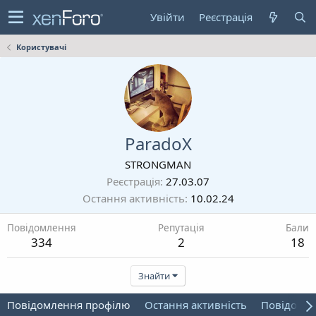
Увійти
Реєстрація
Користувачі
ParadoX
STRONGMAN
Реєстрація
27.03.07
Остання активність
10.02.24
Повідомлення
Репутація
Бали
334
2
18
Знайти
Повідомлення профілю
Остання активність
Повідомл