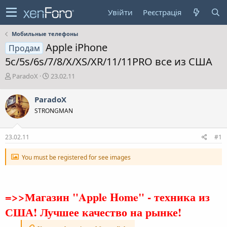
Увійти
Реєстрація
Мобильные телефоны
Apple iРhone
Продам
5c/5s/6s/7/8/X/XS/XR/11/11PRO все из США
А
Д
ParadoX
23.02.11
в
а
т
т
ParadoX
о
а
STRONGMAN
р
с
т
т
е
в
23.02.11
#1
м
о
и
р
You must be registered for see images
е
н
н
я
=>>Магазин "Apple Home" - техника из
США! Лучшее качество на рынке!