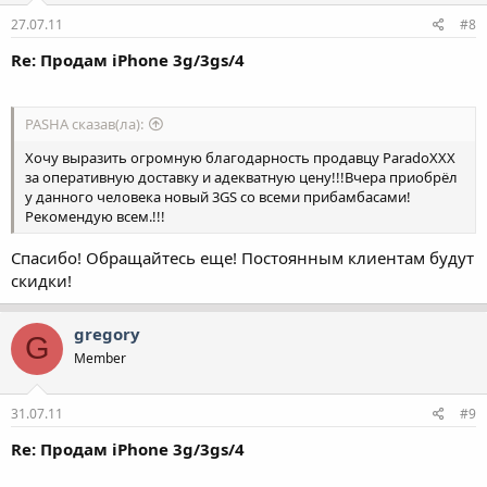
27.07.11
#8
Re: Продам iPhone 3g/3gs/4
PASHA сказав(ла):
Хочу выразить огромную благодарность продавцу ParadoXXX
за оперативную доставку и адекватную цену!!!Вчера приобрёл
у данного человека новый 3GS со всеми прибамбасами!
Рекомендую всем.!!!
Спасибо! Обращайтесь еще! Постоянным клиентам будут
скидки!
gregory
G
Member
31.07.11
#9
Re: Продам iPhone 3g/3gs/4