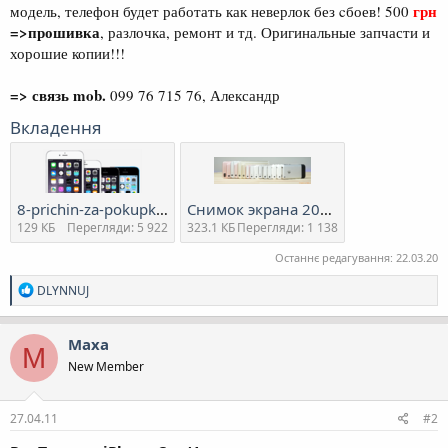
грн
модель, телефон будет работать как неверлок без cбоев! 500
=>прошивка
, разлочка, ремонт и тд. Оригинальные запчасти и
хорошие копии!!!
=> связь mob.
099 76 715 76, Александр
Вкладення
8-prichin-za-pokupku-novogo-iphone-6s-dlya-vladeltsev-iphone-4s-5-5s-5c.png
Снимок экрана 2016-09-20 в 22.05.48.png
129 КБ
Перегляди: 5 922
323.1 КБ
Перегляди: 1 138
Останнє редагування:
22.03.20
Р
DLYNNUJ
е
а
к
Maxa
M
ц
New Member
і
ї
:
27.04.11
#2