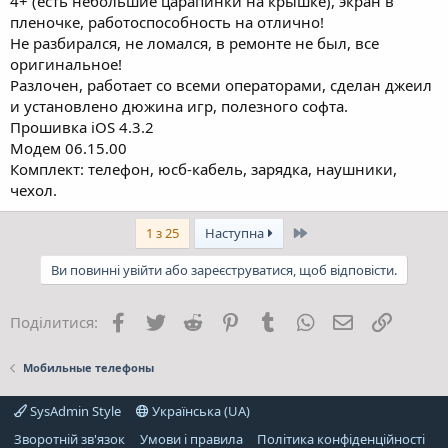
4+ (есть небольшие царапинки на крышке), экран в
пленочке, работоспособность на отлично!
Не разбирался, не ломался, в ремонте не был, все
оригинальное!
Разлочен, работает со всеми операторами, сделан джеил
и установлено дюжина игр, полезного софта.
Прошивка iOS 4.3.2
Модем 06.15.00
Комплект: телефон, юсб-кабель, зарядка, наушники,
чехол.
Останній
1 з 25
Наступна
Ви повинні увійти або зареєструватися, щоб відповісти.
Facebook
Twitter
Reddit
Pinterest
Tumblr
WhatsApp
E-mail
Посила
Поділитися:
Мобильные телефоны
SysAdmin Style
Українська (UA)
Зворотній зв'язок
Умови і правила
Політика конфіденційності