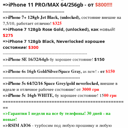
=>iPhone 11 PRO/MAX 64/256gb - от
$800!!!!
-------------------------------------------
=>iPhone 7+ 128gb Jet Black, (unlocked),
состояние внешне на
$325
7,5/10, работает отлично!
=>iPhone 7 128gb Rose Gold, (unlocked), как
новый!
$275
=>iPhone 7 128gb Black, Neverlocked хорошее
состояние
!
$300
-----------------------------------------------------------
=>iPhone SE 16/32/64gb
бу хорошее состояние!
$150
------------------------------------------------------
=>iPhone 6s 16gb Gold/Silver/Space Gray,
- от
$150
as new!
------------------------------------------------------
=>iPhone 5s 64/32/16 Space Grey/gold neverlocked
,
внешне в
3000
грн
идеале и отличное рабочее состояние! от
=>iPhone 5с 16gb
WHITE
,
00 грн
бу хорошее состояние! 15
===============================================
==
=>Гарантия 1 неделя на все бу телефоны! 30 дней - на
новые!
=>RSIM AIO6
- турбосим под любую прошивку и любую