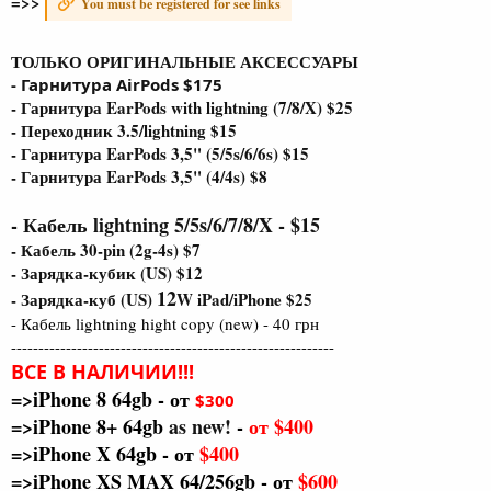
=>>
You must be registered for see links
ТОЛЬКО ОРИГИНАЛЬНЫЕ АКСЕССУАРЫ
- Гарнитура AirPods $175
- Гарнитура EarPods with lightning (7/8/X) $25
- Переходник 3.5/lightning $15
-
Гарнитура EarPods 3,5" (5/5s/6/6s) $15
-
Гарнитура EarPods 3,5" (4/4s) $8
- Кабель lightning 5/5s/6/7/8/X - $15
- Кабель 30-pin (2g-4s) $7
- Зарядка-кубик (US) $12
12
- Зарядка-куб (US)
W iPad/iPhone $25
- Кабель lightning hight copy (new) - 40 грн
-----------------------------------------------------------
ВСЕ В НАЛИЧИИ!!!
=>iPhone 8 64gb - от
$300
=>iPhone 8+ 64gb
as new!
-
от $400
=>iPhone X 64gb -
от
$400
=>iPhone XS MAX 64/256gb
- от
$600