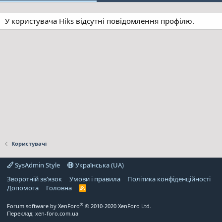
У користувача Hiks відсутні повідомлення профілю.
Користувачі
SysAdmin Style
Українська (UA)
Зворотній зв'язок
Умови і правила
Політика конфіденційності
Дoпoмoга
Головна
R
S
S
®
Forum software by XenForo
© 2010-2020 XenForo Ltd.
Переклад:
xen-foro.com.ua