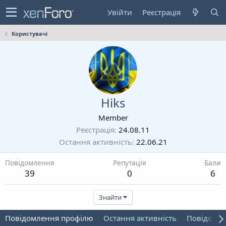
Увійти
Реєстрація
Користувачі
Hiks
Member
Реєстрація
24.08.11
Остання активність
22.06.21
Повідомлення
Репутація
Бали
39
0
6
Знайти
Повідомлення профілю
Остання активність
Повідомл