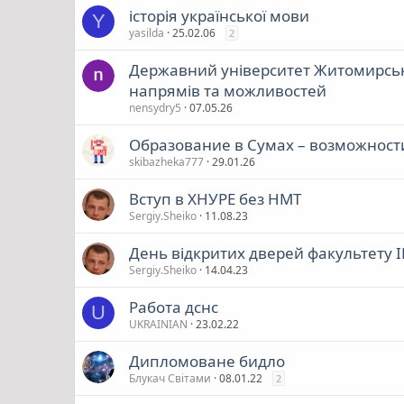
історія української мови
Y
yasilda
25.02.06
2
Державний університет Житомирська
напрямів та можливостей
nensydry5
07.05.26
Образование в Сумах – возможност
skibazheka777
29.01.26
Вступ в ХНУРЕ без НМТ
Sergiy.Sheiko
11.08.23
День відкритих дверей факультету І
Sergiy.Sheiko
14.04.23
Работа дснс
U
UKRAINIAN
23.02.22
Дипломованe бидло
Блукач Cвiтами
08.01.22
2