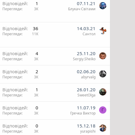
Відповідей
1
07.11.21
Перегляди
3К
Блукач Cвiтами
Відповідей
36
14.03.21
Перегляди
11К
Сантол
Відповідей
4
25.11.20
Перегляди
3К
Sergiy.Sheiko
Відповідей
2
02.06.20
Перегляди
3К
abyrvalg
Відповідей
1
26.01.20
Перегляди
3К
SweetOlga
Відповідей
0
11.07.19
Г
Перегляди
3К
Гречка Виктор
Відповідей
0
15.12.18
Перегляди
3К
yurapishi