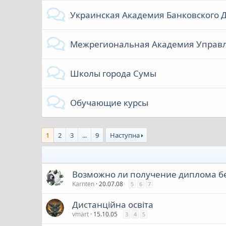
Украинская Академия Банковского 
Межрегиональная Академия Управ
Школы города Сумы
Обучающие курсы
1
2
3
...
9
Наступна
Возможно ли получение диплома бе
Karnten
20.07.08
5
6
7
Дистанційна освіта
vmart
15.10.05
3
4
5