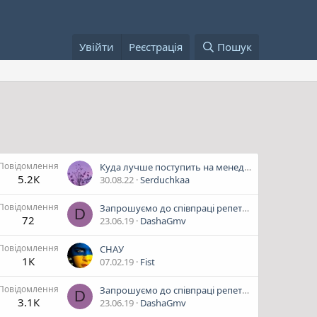
Увійти
Реєстрація
Пошук
Повідомлення
Куда лучше поступить на менеджера в Сумах?
5.2К
30.08.22
Serduchkaa
Повідомлення
Запрошуємо до співпраці репетиторів
D
72
23.06.19
DashaGmv
Повідомлення
СНАУ
1К
07.02.19
Fist
Повідомлення
Запрошуємо до співпраці репетиторів
D
3.1К
23.06.19
DashaGmv