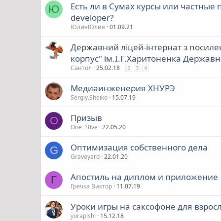
Есть ли в Сумах курсы или частные 
Ю
developer?
ЮлияЮлия
01.09.21
Державний ліцей-інтернат з посиле
корпус" ім.І.Г.Харитоненка Державн
Сантол
25.02.18
2
3
4
Медиаинженерия ХНУРЭ
Sergiy.Sheiko
15.07.19
Призыв
O
One_10ve
22.05.20
Оптимизация собственного дела
G
Graveyard
22.01.20
Апостиль на диплом и приложение
Г
Гречка Виктор
11.07.19
Уроки игры на саксофоне для взросл
yurapishi
15.12.18