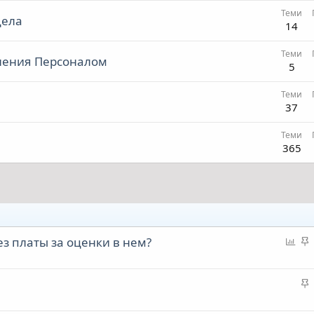
Теми
Дела
14
Теми
ления Персоналом
5
Теми
37
Теми
365
О
з платы за оценки в нем?
п
а
и
т
л
а
у