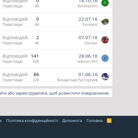
Відповідей
0
18.10.16
R
Перегляди
4К
RimmaSirm
Відповідей
0
22.07.16
Перегляди
4К
Evronest
Відповідей
2
07.07.16
Перегляди
4К
Glucker
Відповідей
141
28.06.16
V
Перегляди
40К
veteran 007
Відповідей
86
01.06.16
Перегляди
22К
Владислав Расторгуев
ійти або зареєструватися, щоб розмістити повідомлення.
а
Політика конфіденційності
Дoпoмoга
Головна
R
S
S