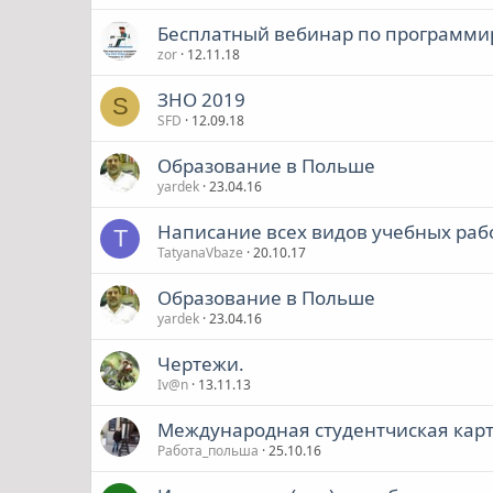
Бесплатный вебинар по программи
zor
12.11.18
ЗНО 2019
S
SFD
12.09.18
Образование в Польше
yardek
23.04.16
Написание всех видов учебных раб
T
TatyanaVbaze
20.10.17
Образование в Польше
yardek
23.04.16
Чертежи.
Iv@n
13.11.13
Международная студентчиская кар
Работа_польша
25.10.16