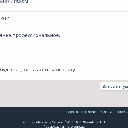
 английском.
акии
днее,профессиональное.
будівництва та автотранспорту
Ви повинні ув
Зворотній зв'язок
Умови і правил
®
Forum software by XenForo
© 2010-2020 XenForo Ltd.
Переклад:
xen-foro.com.ua