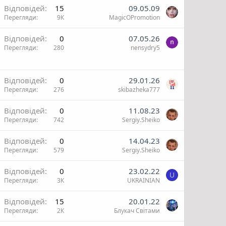
В
Відповідей
15
09.05.09
Перегляди
9К
MagicOPromotion
и
ж
Відповідей
0
07.05.26
Перегляди
280
nensydry5
и
Відповідей
0
29.01.26
Перегляди
276
skibazheka777
Відповідей
0
11.08.23
Перегляди
742
Sergiy.Sheiko
Відповідей
0
14.04.23
Перегляди
579
Sergiy.Sheiko
Відповідей
0
23.02.22
U
Перегляди
3К
UKRAINIAN
Відповідей
15
20.01.22
Перегляди
2К
Блукач Cвiтами