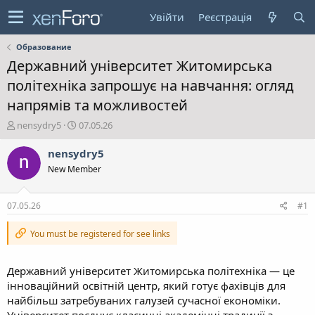
Увійти
Реєстрація
Образование
Державний університет Житомирська
політехніка запрошує на навчання: огляд
напрямів та можливостей
А
Д
nensydry5
07.05.26
в
а
т
т
nensydry5
о
а
New Member
р
с
т
т
е
в
07.05.26
#1
м
о
и
р
You must be registered for see links
е
н
н
Державний університет Житомирська політехніка — це
я
інноваційний освітній центр, який готує фахівців для
найбільш затребуваних галузей сучасної економіки.
Університет поєднує класичні академічні традиції з