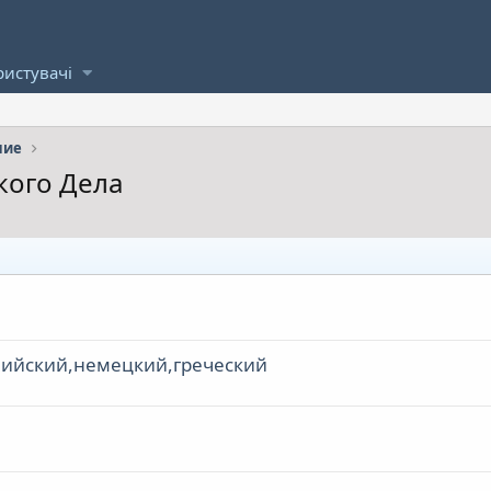
ристувачі
ние
кого Дела
лийский,немецкий,греческий