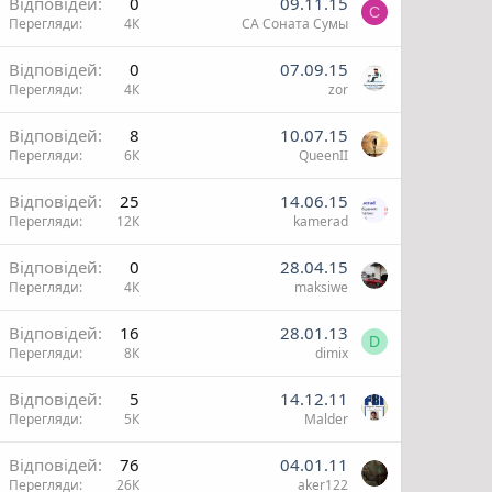
Відповідей
0
09.11.15
С
Перегляди
4К
СА Соната Сумы
Відповідей
0
07.09.15
Перегляди
4К
zor
Відповідей
8
10.07.15
Перегляди
6К
QueenII
Відповідей
25
14.06.15
Перегляди
12К
kamerad
Відповідей
0
28.04.15
Перегляди
4К
maksiwe
Відповідей
16
28.01.13
D
Перегляди
8К
dimix
Відповідей
5
14.12.11
Перегляди
5К
Malder
Відповідей
76
04.01.11
Перегляди
26К
aker122