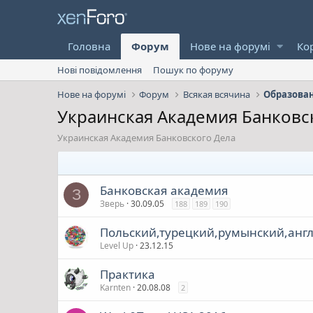
Головна
Форум
Нове на форумі
Ко
Нові повідомлення
Пошук по форуму
Нове на форумі
Форум
Всякая всячина
Образова
Украинская Академия Банковс
Украинская Академия Банковского Дела
Банковская академия
З
Зверь
30.09.05
188
189
190
Польский,турецкий,румынский,анг
Level Up
23.12.15
Практика
Karnten
20.08.08
2