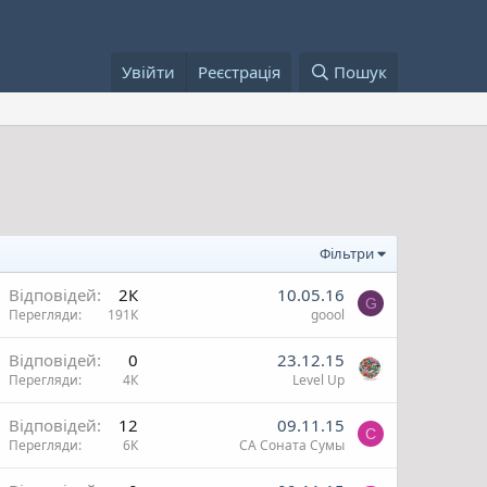
Увійти
Реєстрація
Пошук
Фільтри
Відповідей
2К
10.05.16
G
Перегляди
191К
goool
Відповідей
0
23.12.15
Перегляди
4К
Level Up
Відповідей
12
09.11.15
С
Перегляди
6К
СА Соната Сумы