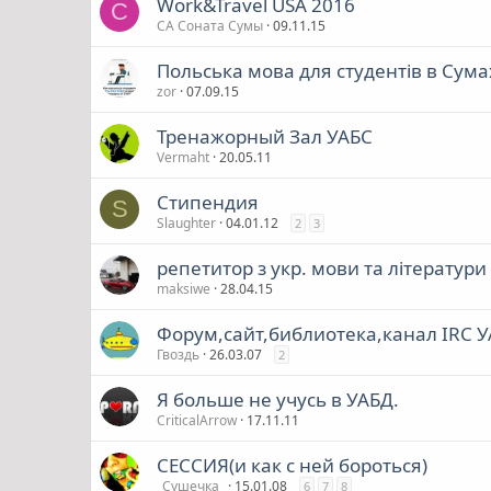
Work&Travel USA 2016
С
СА Соната Сумы
09.11.15
Польська мова для студентів в Сума
zor
07.09.15
Тренажорный Зал УАБС
Vermaht
20.05.11
Стипендия
S
Slaughter
04.01.12
2
3
репетитор з укр. мови та літератури
maksiwe
28.04.15
Форум,сайт,библиотека,канал IRC 
Гвоздь
26.03.07
2
Я больше не учусь в УАБД.
CriticalArrow
17.11.11
СЕССИЯ(и как с ней бороться)
_Сушечка_
15.01.08
6
7
8