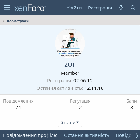
Увійти
Реєстрація
Користувачі
zor
Member
Реєстрація
02.06.12
Остання активність
12.11.18
Повідомлення
Репутація
Бали
71
2
8
Знайти
Повідомлення профілю
Остання активність
Повідомл