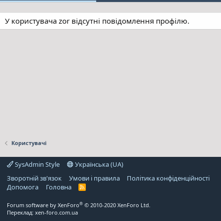
У користувача zor відсутні повідомлення профілю.
Користувачі
SysAdmin Style
Українська (UA)
Зворотній зв'язок
Умови і правила
Політика конфіденційності
Дoпoмoга
Головна
R
S
S
®
Forum software by XenForo
© 2010-2020 XenForo Ltd.
Переклад:
xen-foro.com.ua