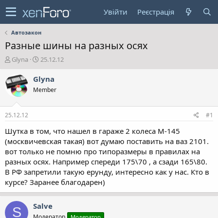
Увійти
Реєстрація
Автозакон
Разные шины на разных осях
А
Д
Glyna
25.12.12
в
а
т
т
Glyna
о
а
Member
р
с
т
т
е
в
25.12.12
#1
м
о
и
р
Шутка в том, что нашел в гараже 2 колеса М-145
е
(москвичевская такая) вот думаю поставить на ваз 2101.
н
вот только не помню про типоразмеры в правилах на
н
разных осях. Например спереди 175\70 , а сзади 165\80.
я
В РФ запретили такую ерунду, интересно как у нас. Кто в
курсе? Заранее благодарен)
Salve
S
Модератор
Модератор