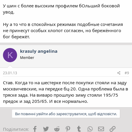
У шин с более высоким профилем бОльший боковой
увод.
Ну а то что в спокойных режимах подобные сочетания
не принесут особых хлопот согласен, но бережённого
бог бережёт.
krasuly angelina
K
Member
23.01.13
#9
Став. Когда то на шестерке после покупки стояли на заду
москвичевские, на передке бц-20. Одна проблема была в
тряске зада. На виваро прошлую зиму стояли 195/75
предок и зад 205/65. И все нормально.
Ви повинні увійти або зареєструватися, щоб відповісти.
Facebook
Twitter
Reddit
Pinterest
Tumblr
WhatsApp
E-mail
Посила
Поділитися: