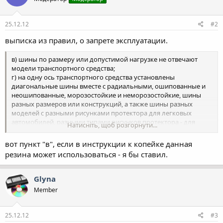
25.12.12
#2
выписка из правил, о запрете эксплуатации.
в) шины по размеру или допустимой нагрузке не отвечают
модели транспортного средства;
г) на одну ось транспортного средства установлены
диагональные шины вместе с радиальными, ошипованные и
неошипованные, морозостойкие и неморозостойкие, шины
разных размеров или конструкций, а также шины разных
моделей с разными рисунками протектора для легковых
автомобилей, разными типами рисунков протектора - для
Натисніть, щоб розгорнути...
грузовых автомобилей;
гг) на переднюю ось транспортного средства установлены
вот пункт "в", если в инструкции к копейке данная
радиальные шины, а на другую (другие) - диагональные;
резина может использоваться - я бы ставил.
Glyna
Member
25.12.12
#3