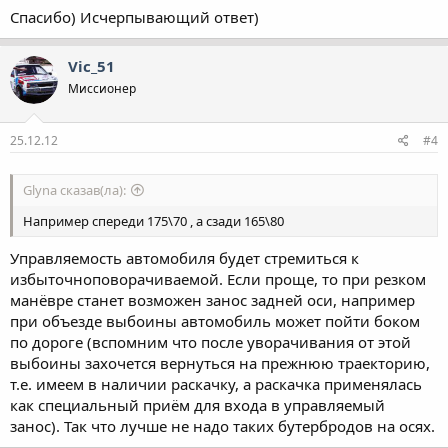
Спасибо) Исчерпывающий ответ)
Vic_51
Миссионер
25.12.12
#4
Glyna сказав(ла):
Например спереди 175\70 , а сзади 165\80
Управляемость автомобиля будет стремиться к
избыточноповорачиваемой. Если проще, то при резком
манёвре станет возможен занос задней оси, например
при объезде выбоины автомобиль может пойти боком
по дороге (вспомним что после уворачивания от этой
выбоины захочется вернуться на прежнюю траекторию,
т.е. имеем в наличии раскачку, а раскачка применялась
как специальный приём для входа в управляемый
занос). Так что лучше не надо таких бутербродов на осях.