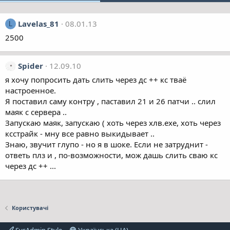
Lavelas_81
08.01.13
L
2500
Spider
12.09.10
я хочу попросить дать слить через дс ++ кс тваё
настроенное.
Я поставил саму контру , паставил 21 и 26 патчи .. слил
маяк с сервера ..
Запускаю маяк, запускаю ( хоть через хлв.ехе, хоть через
ксстрайк - мну все равно выкидывает ..
Знаю, звучит глупо - но я в шоке. Если не затруднит -
ответь плз и , по-возможности, мож дашь слить сваю кс
через дс ++ ...
Користувачі