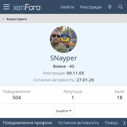
Увійти
Реєстрація
Користувачі
SNayper
Воене
·
40
Реєстрація
09.11.05
Остання активність
27.01.26
Повідомлення
Репутація
Бали
504
1
18
Знайти
Повідомлення профілю
Остання активність
Повідомл