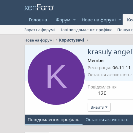
Головна
Форум
Нове на форумі
Ко
Зараз на форумі
Нові повідомлення профілю
Пошук п
Нове на форумі
Користувачі
krasuly angel
K
Member
Реєстрація
06.11.11
Остання активність
Повідомлення
120
Знайти
Повідомлення профілю
Остання активність