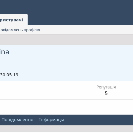
ристувачі
овідомлень профілю
ina
30.05.19
Репутація
5
Повідомлення
Інформація