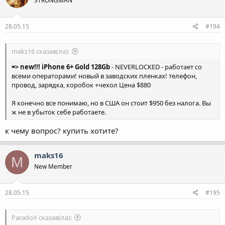
STRONGMAN
28.05.15
#194
maks16 сказав(ла):
=> new!!! iPhone 6+ Gold 128Gb
- NEVERLOCKED - работает со
всеми операторами! новый в заводских пленках! телефон,
провод, зарядка, коробок +чехол Цена $880
Я конечно все понимаю, но в США он стоит $950 без налога. Вы
ж не в убыток себе работаете.
к чему вопрос? купить хотите?
maks16
M
New Member
28.05.15
#195
ParadoX сказав(ла):