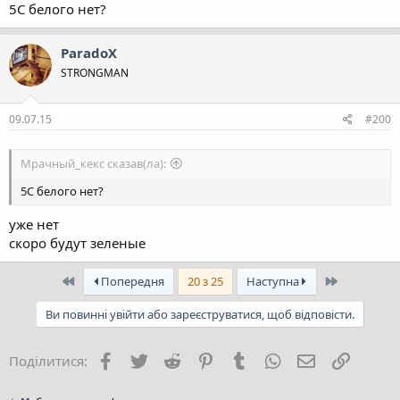
5C белого нет?
ParadoX
STRONGMAN
09.07.15
#200
Мрачный_кекс сказав(ла):
5C белого нет?
уже нет
скоро будут зеленые
Перший
Останній
Попередня
20 з 25
Наступна
Ви повинні увійти або зареєструватися, щоб відповісти.
Facebook
Twitter
Reddit
Pinterest
Tumblr
WhatsApp
E-mail
Посила
Поділитися: