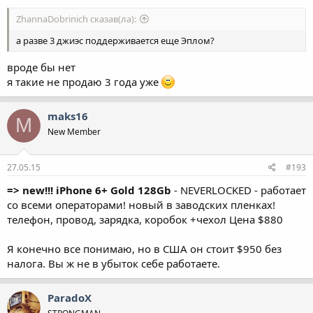
ZhannaDobrinich сказав(ла):
а разве 3 джиэс поддерживается еще Эплом?
вроде бы нет
я такие не продаю 3 года уже
maks16
M
New Member
27.05.15
#193
=> new!!! iPhone 6+ Gold 128Gb
- NEVERLOCKED - работает
со всеми операторами! новый в заводских пленках!
телефон, провод, зарядка, коробок +чехол Цена $880
Я конечно все понимаю, но в США он стоит $950 без
налога. Вы ж не в убыток себе работаете.
ParadoX