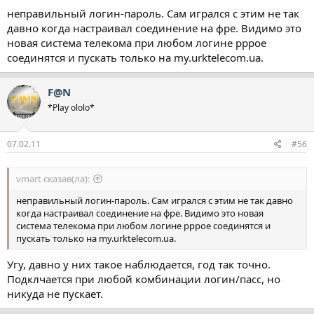
неправильный логин-пароль. Сам игрался с этим не так
давно когда настраивал соединение на фре. Видимо это
новая система телекома при любом логине pppoe
соединятся и пускать только на my.urktelecom.ua.
F@N
*Play ololo*
07.02.11
#56
vmart сказав(ла):
неправильный логин-пароль. Сам игрался с этим не так давно
когда настраивал соединение на фре. Видимо это новая
система телекома при любом логине pppoe соединятся и
пускать только на my.urktelecom.ua.
Угу, давно у них такое наблюдается, год так точно.
Подклчается при любой комбинации логин/пасс, но
никуда не пускает.