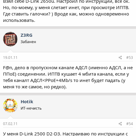
Взял себе D-Link 2650u. Настроил по инструкции, всё ок.
Но, по-моему, у меня слетает инет, при просмотре ИПТВ.
Где ставить галочки? ) Вроде как, можно одновременно
использовать.
Z3RG
Забанен
19.01.11
#53
F@n, дело в пропускном канале АДСЛ (именно АДСЛ, а не
ППоЕ) соединении. ИПТВ кушает 4 мбита канала, если у
тебя каналт АДСЛ<PPoE+4Mb/s то инет будет падать (у
меня то же самое, но редко).
Hotik
ИТ-нечисть
07.02.11
#54
У меня D-Link 2500 D2-D3. Настраиваю по инструкции с