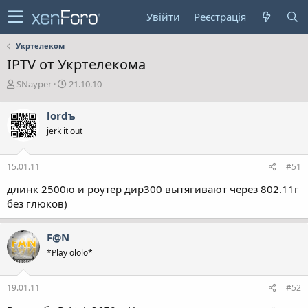
Увійти
Реєстрація
Укртелеком
IPTV от Укртелекома
А
Д
SNayper
21.10.10
в
а
т
т
lordъ
о
а
jerk it out
р
с
т
т
е
в
15.01.11
#51
м
о
и
р
длинк 2500ю и роутер дир300 вытягивают через 802.11г
е
без глюков)
н
н
я
F@N
*Play ololo*
19.01.11
#52