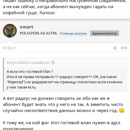
пишет ошибку о неправильно настроенном соединении,
а не как сейчас, когда абонент вынужден гадать на
кофейной гуще. :furious:
vmart
PER ASPERA AD ASTRA
Команда форуму
Администратор
07.02.11
#59
tanya.fedirko сказав(ла):
А если это гостевой Vlan ?
Или я не права поправьте => радиус говорит=> OK, (не каких
"Rejected") но редиректит на страницу статистики если конечно
у них такая есть.
А вот радиус не должен говорить ок ибо как же ж
абонент будет знать что у него не так. А заметить чисто
случайно несоответствие данных можно и через год.
К тому же, на кой фиг этот гостевой влан нужен в адсл
подключении.