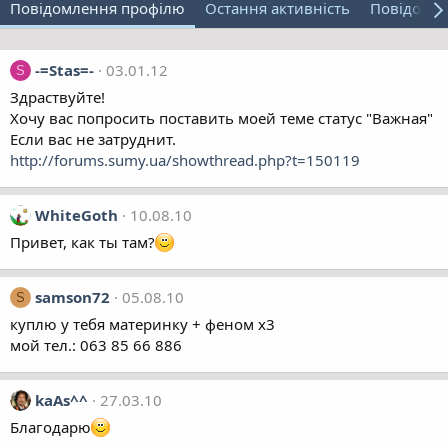
Повідомлення профілю
Остання активність
Повідомл
-=Stas=-
03.01.12
S
Здраствуйте!
Хочу вас попросить поставить моей теме статус "Важная"
Если вас не затруднит.
http://forums.sumy.ua/showthread.php?t=150119
WhiteGoth
10.08.10
Привет, как ты там?
samson72
05.08.10
S
куплю у тебя материнку + феном х3
мой тел.: 063 85 66 886
kaAs^^
27.03.10
Благодарю