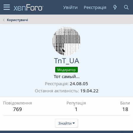
Увійти
Реєстрація
Користувачі
TnT_UA
Модератор
Тот самый...
Реєстрація
24.08.05
Остання активність
19.04.22
Повідомлення
Репутація
Бали
769
1
18
Знайти