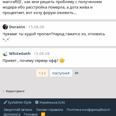
warcraftIII , как мне решить проблему с получением
модера ибо расстройка померла, а дота жива и
процветает, вот хочу форум оживить...
Duranin
15.08.08
Чуваааг ты кудой пропал?Народ гаматсо хо, отзовись
>_<`
WhiteGoth
15.08.08
Привет , почему сервер офф?
Останній
1 з 2
Наступна
Користувачі
SysAdmin Style
Українська (UA)
Зворотній зв'язок
Умови і правила
Політика конфіденційності
Дoпoмoга
Головна
R