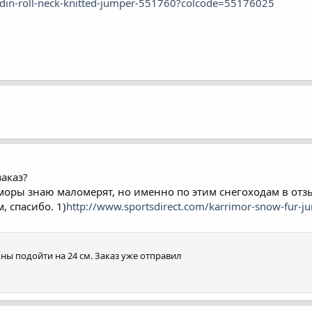
ardin-roll-neck-knitted-jumper-551760?colcode=55176025
заказ?
оры знаю маломерят, но именно по этим снегоходам в отзы
, спасибо. 1)
http://www.sportsdirect.com/karrimor-snow-fur-
жны подойти на 24 см. Заказ уже отправил