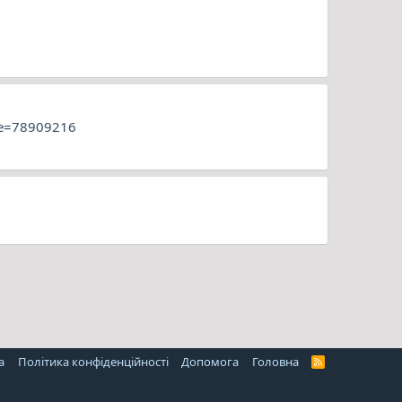
ode=78909216
а
Політика конфіденційності
Дoпoмoга
Головна
R
S
S