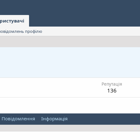
ристувачі
овідомлень профілю
Репутація
136
Повідомлення
Інформація