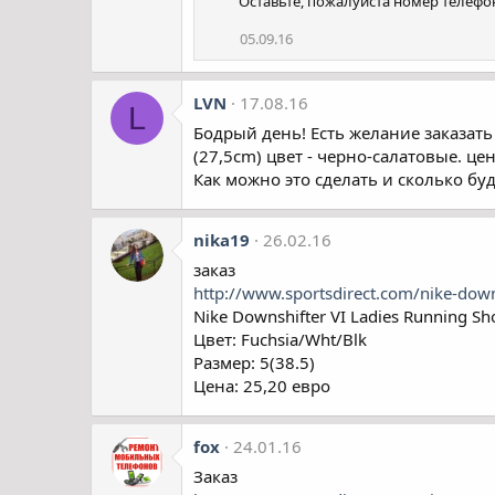
Оставьте, пожалуйста номер телефо
05.09.16
LVN
17.08.16
L
Бодрый день! Есть желание заказать
(27,5cm) цвет - черно-салатовые. це
Как можно это сделать и сколько бу
nika19
26.02.16
заказ
http://www.sportsdirect.com/nike-dow
Nike Downshifter VI Ladies Running Sh
Цвет: Fuchsia/Wht/Blk
Размер: 5(38.5)
Цена: 25,20 евро
fox
24.01.16
Заказ