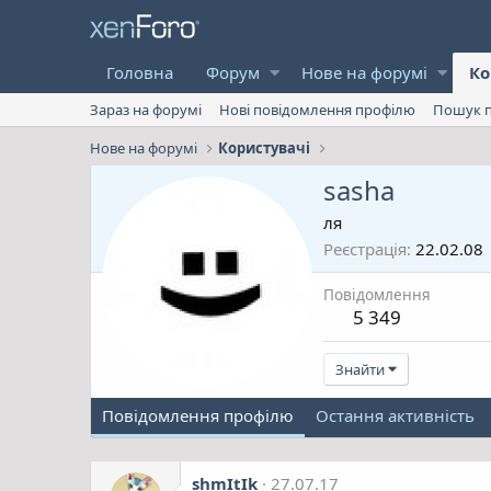
Головна
Форум
Нове на форумі
Ко
Зараз на форумі
Нові повідомлення профілю
Пошук п
Нове на форумі
Користувачі
sasha
ля
Реєстрація
22.02.08
Повідомлення
5 349
Знайти
Повідомлення профілю
Остання активність
shmItIk
27.07.17