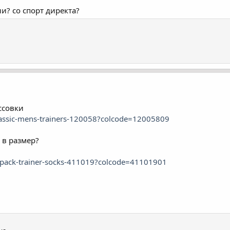
и? со спорт директа?
ссовки
classic-mens-trainers-120058?colcode=12005809
 в размер?
-5-pack-trainer-socks-411019?colcode=41101901