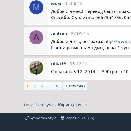
мсм
02.06.15
М
Добрый вечер! Перевод был отправле
Спасибо. С ув. Инна 0667354786, 0
andron
27.05.15
A
Добрый день, вот заказ:
http://www.s
Цвет и размер там один, цена 7 фунт
nika19
03.12.14
Оплатила 3.12. 2014. -- 390грн. в 10.
1
2
3
...
10
Наступна
Нове на форумі
Користувачі
SysAdmin Style
Українська (UA)