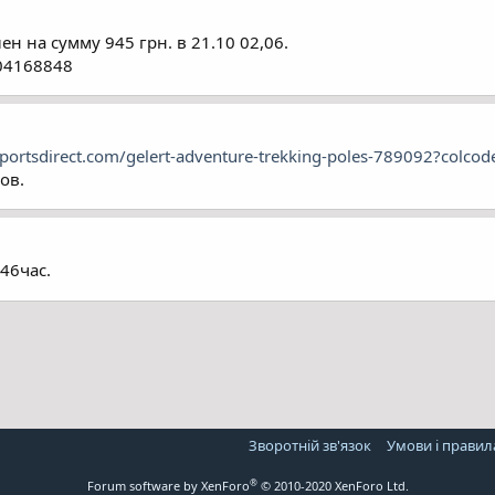
н на сумму 945 грн. в 21.10 02,06.
504168848
portsdirect.com/gelert-adventure-trekking-poles-789092?colc
ов.
 46час.
Зворотній зв'язок
Умови і правил
®
Forum software by XenForo
© 2010-2020 XenForo Ltd.