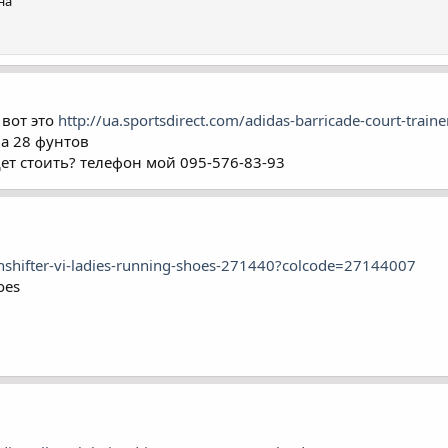
на
 вот это
http://ua.sportsdirect.com/adidas-barricade-court-tr
на 28 фунтов
дет стоить? телефон мой 095-576-83-93
nshifter-vi-ladies-running-shoes-271440?colcode=27144007
oes