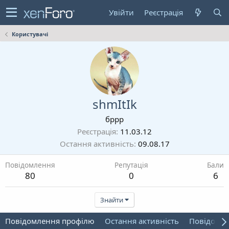
Увійти
Реєстрація
Користувачі
shmItIk
бррр
Реєстрація
11.03.12
Остання активність
09.08.17
Повідомлення
Репутація
Бали
80
0
6
Знайти
Повідомлення профілю
Остання активність
Повідомл