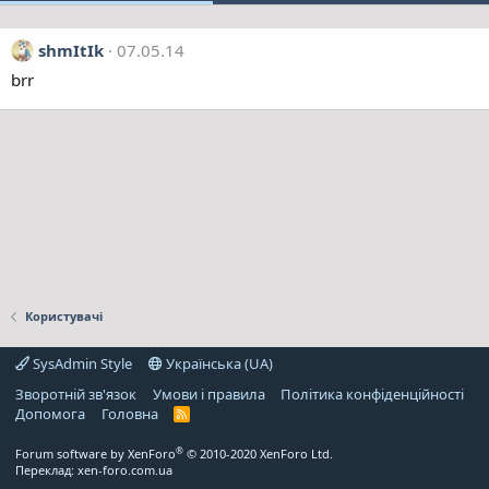
shmItIk
07.05.14
brr
Користувачі
SysAdmin Style
Українська (UA)
Зворотній зв'язок
Умови і правила
Політика конфіденційності
Дoпoмoга
Головна
R
S
S
®
Forum software by XenForo
© 2010-2020 XenForo Ltd.
Переклад:
xen-foro.com.ua