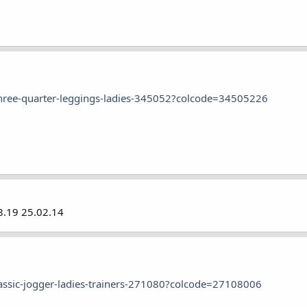
three-quarter-leggings-ladies-345052?colcode=34505226
8.19 25.02.14
assic-jogger-ladies-trainers-271080?colcode=27108006