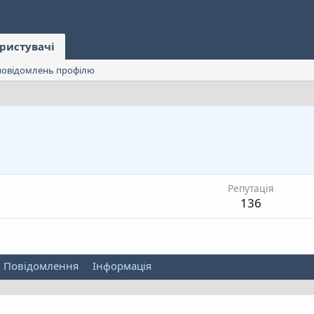
ристувачі
овідомлень профілю
Репутація
136
Повідомлення
Інформація