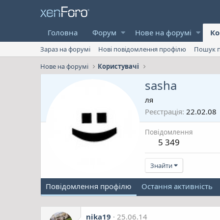
Головна
Форум
Нове на форумі
Ко
Зараз на форумі
Нові повідомлення профілю
Пошук п
Нове на форумі
Користувачі
sasha
ля
Реєстрація
22.02.08
Повідомлення
5 349
Знайти
Повідомлення профілю
Остання активність
nika19
25.06.14