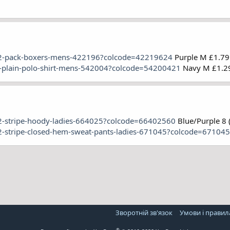
e-2-pack-boxers-mens-422196?colcode=42219624
Purple M £1.79
r-plain-polo-shirt-mens-542004?colcode=54200421
Navy M £1.2
-2-stripe-hoody-ladies-664025?colcode=66402560
Blue/Purple 8 
-2-stripe-closed-hem-sweat-pants-ladies-671045?colcode=67104
Зворотній зв'язок
Умови і правил
®