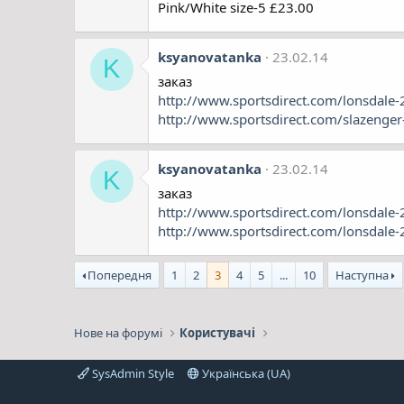
Pink/White size-5 £23.00
ksyanovatanka
23.02.14
K
заказ
http://www.sportsdirect.com/lonsdal
http://www.sportsdirect.com/slazenge
ksyanovatanka
23.02.14
K
заказ
http://www.sportsdirect.com/lonsdale
http://www.sportsdirect.com/lonsdale
Попередня
1
2
3
4
5
...
10
Наступна
Нове на форумі
Користувачі
SysAdmin Style
Українська (UA)