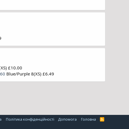
9
(XS) £10.00
560
Blue/Purple 8(XS) £6.49
а
Політика конфіденційності
Дoпoмoга
Головна
R
S
S