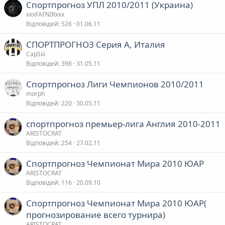
Спортпрогноз УПЛ 2010/2011 (Украина)
xxxFAFNIRxxx
Відповідей
526
01.06.11
СПОРТПРОГНОЗ Серия А, Италия
CapSiii
Відповідей
398
31.05.11
Спортпрогноз Лиги Чемпионов 2010/2011
morph
Відповідей
220
30.05.11
спортпрогноз премьер-лига Англия 2010-2011
ARISTOCRAT
Відповідей
254
27.02.11
Спортпрогноз Чемпионат Мира 2010 ЮАР
ARISTOCRAT
Відповідей
116
20.09.10
Спортпрогноз Чемпионат Мира 2010 ЮАР(
прогнозирование всего турнира)
ARISTOCRAT