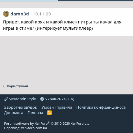
damn3d
10.11.09
Привет, какой кряк и какой клиент игры ты качал для
игры в стиме? (интерисует мультиплеер)
Користувачі
SysAdmin Style
Українська (UA)
Зворотній зв'язок
Умови і правила
Політика конфіденційності
Дoпoмoга
Головна
R
S
S
®
Forum software by XenForo
© 2010-2020 XenForo Ltd.
Переклад:
xen-foro.com.ua