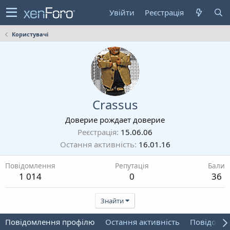
Увійти
Реєстрація
Користувачі
Crassus
Доверие рождает доверие
Реєстрація
15.06.06
Остання активність
16.01.16
Повідомлення
Репутація
Бали
1 014
0
36
Знайти
Повідомлення профілю
Остання активність
Повідомл