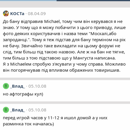
KOCTa
08.04.09
До бану відправив Michael, тому чим він керувався я не
знаю. У тому що я можу побачити з цього приводу, лише
фото деяких користувачив і назва теми "Москалі,або
запроданці.". Тому я теж підстав для бану терміном на рік
не бачу. Звичайно таке викладати на цьому форумі не
слід, тим більш під такою назвою. Але ж на бан не тягне,
тим більш з тою підставою що у Мангуста написана.
Я з Michaelем спробую з'ясувати у чому справа. Можливо
він погорячкував під впливом ображених товиришив.
_Влад_
05.10.08
В
но афтографы кул)
_Влад_
05.10.08
В
перед игрой часов у 11-12 я ишол домой а у них
разминка ток началась)