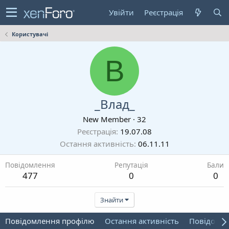
Увійти
Реєстрація
Користувачі
В
_Влад_
New Member
·
32
Реєстрація
19.07.08
Остання активність
06.11.11
Повідомлення
Репутація
Бали
477
0
0
Знайти
Повідомлення профілю
Остання активність
Повідомл