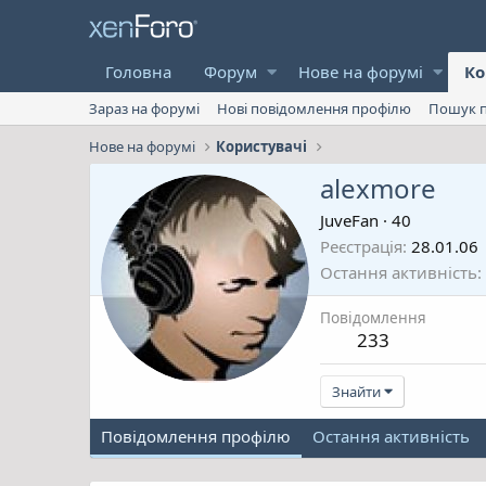
Головна
Форум
Нове на форумі
Ко
Зараз на форумі
Нові повідомлення профілю
Пошук п
Нове на форумі
Користувачі
alexmore
JuveFan
·
40
Реєстрація
28.01.06
Остання активність
Повідомлення
233
Знайти
Повідомлення профілю
Остання активність