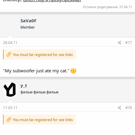
Останнє редагування:
27.04.11
SaVa0F
Member
28.04.11
#77
You must be registered for see links
"My subwoofer just ate my cat."
y_t
фильм фильм фильм
17.05.11
#78
You must be registered for see links