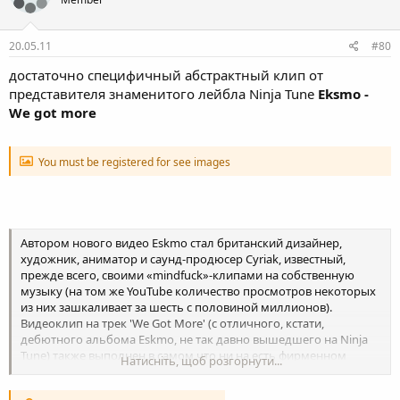
20.05.11
#80
достаточно специфичный абстрактный клип от
представителя знаменитого лейбла Ninja Tune
Eksmo -
We got more
You must be registered for see images
Автором нового видео Eskmo стал британский дизайнер,
художник, аниматор и саунд-продюсер Cyriak, известный,
прежде всего, своими «mindfuck»-клипами на собственную
музыку (на том же YouTube количество просмотров некоторых
из них зашкаливает за шесть с половиной миллионов).
Видеоклип на трек 'We Got More' (с отличного, кстати,
дебютного альбома Eskmo, не так давно вышедшего на Ninja
Tune) также выполнен в самом что ни на есть фирменном
Натисніть, щоб розгорнути...
безумном стиле Cyriak'a — «размножающиеся» велосипедисты,
пешеходы и автобусы, встающие с ног на голову дороги и