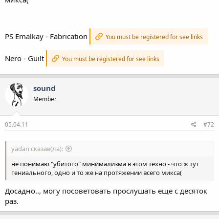
PS Emalkay - Fabrication
You must be registered for see links
Nero - Guilt
You must be registered for see links
sound
Member
05.04.11
#72
yadan сказав(ла):
не понимаю "убитого" минимализма в этом техно - что ж тут
гениального, одно и то же на протяжении всего микса(
Досадно.., могу посоветовать прослушать еще с десяток
раз.