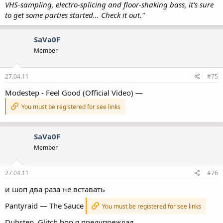
VHS-sampling, electro-splicing and floor-shaking bass, it's sure
to get some parties started... Check it out."
SaVa0F
Member
27.04.11
#75
Modestep - Feel Good (Official Video) —
You must be registered for see links
SaVa0F
Member
27.04.11
#76
и шоп два раза не вставать
Pantyraid — The Sauce
You must be registered for see links
Dubstep,
Glitch hop я предупреждал