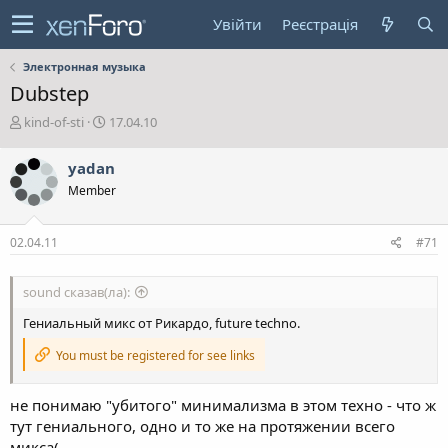
Увійти
Реєстрація
Электронная музыка
Dubstep
А
Д
kind-of-sti
17.04.10
в
а
т
т
yadan
о
а
Member
р
с
т
т
е
в
02.04.11
#71
м
о
и
р
е
sound сказав(ла):
н
н
Гениальный микс от Рикардо, future techno.
я
You must be registered for see links
не понимаю "убитого" минимализма в этом техно - что ж
тут гениального, одно и то же на протяжении всего
микса(