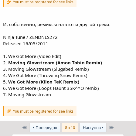
стены домов и годзиллоподобный человек-телевизор (судя по
You must be registered for see links
появляющимся в телевизоре фрагментам лица, это и есть сам
Эскмо), расхаживающий туда-сюда в модных золотистых кедах.
Ну а концовка этого действа и вовсе супер-эпическая...
впрочем, не будем портить удовольствие — смотрите сами!
И, собственно, ремиксы на этот и другой треки:
Ninja Tune / ZENDNLS272
Released 16/05/2011
1. We Got More (Video Edit)
2.
Moving Glowstream (Amon Tobin Remix)
3. Moving Glowstream (Slugabed Remix)
4. We Got More (Throwing Snow Remix)
5.
We Got More (Kilon TeK Remix)
6. We Got More (Loops Haunt 35K^^O remix)
7. Moving Glowstream
You must be registered for see links
Перший
Останній
Попередня
8 з 10
Наступна