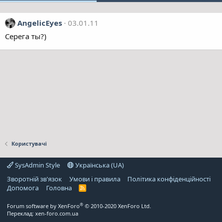
AngelicEyes
03.01.11
Серега ты?)
Користувачі
SysAdmin Style
Українська (UA)
Зворотній зв'язок
Умови і правила
Політика конфіденційності
Дoпoмoга
Головна
R
S
S
®
Forum software by XenForo
© 2010-2020 XenForo Ltd.
Переклад:
xen-foro.com.ua