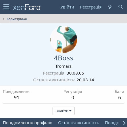
Увійти
Реєстрація
Користувачі
4Boss
fromars
Реєстрація
30.08.05
Остання активність
20.03.14
Повідомлення
Репутація
Бали
91
0
6
Знайти
Повідомлення профілю
Остання активність
Повідомл