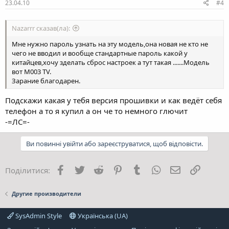
23.04.10
#4
Nazarrr сказав(ла):
Мне нужно пароль узнать на эту модель,она новая не кто не
чего не вводил и вообще стандартные пароль какой у
китайцев,хочу зделать сброс настроек а тут такая .......Модель
вот M003 TV.
Зарание благодарен.
Подскажи какая у тебя версия прошивки и как ведёт себя
телефон а то я купил а он че то немного глючит
-=ЛС=-
Ви повинні увійти або зареєструватися, щоб відповісти.
Facebook
Twitter
Reddit
Pinterest
Tumblr
WhatsApp
E-mail
Посила
Поділитися:
Другие производители
SysAdmin Style
Українська (UA)