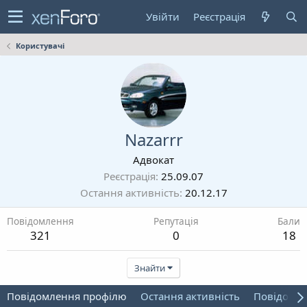
Увійти
Реєстрація
Користувачі
Nazarrr
Адвокат
Реєстрація
25.09.07
Остання активність
20.12.17
Повідомлення
Репутація
Бали
321
0
18
Знайти
Повідомлення профілю
Остання активність
Повідомл