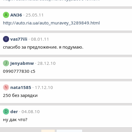
AN36
25.05.11
A
http://auto.ria.ua/auto_muravey_3289849.html
vas77ili
08.01.11
V
спасибо за предложение. я подумаю.
Jenyabmw
28.12.10
J
0990777830 с5
nata1585
17.12.10
N
250 без зарядки
der
04.08.10
D
ну дак что?