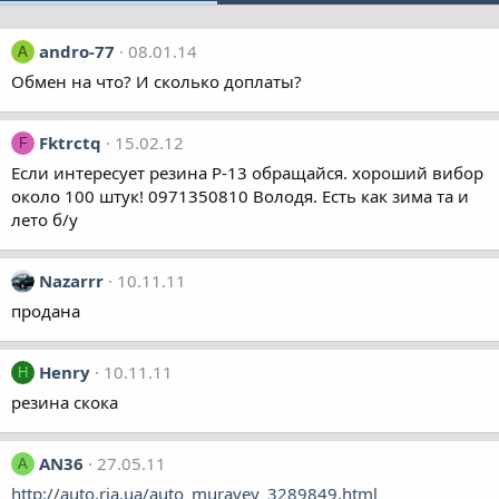
andro-77
08.01.14
A
Обмен на что? И сколько доплаты?
Fktrctq
15.02.12
F
Если интересует резина Р-13 обращайся. хороший вибор
около 100 штук! 0971350810 Володя. Есть как зима та и
лето б/у
Nazarrr
10.11.11
продана
Henry
10.11.11
H
резина скока
AN36
27.05.11
A
http://auto.ria.ua/auto_muravey_3289849.html