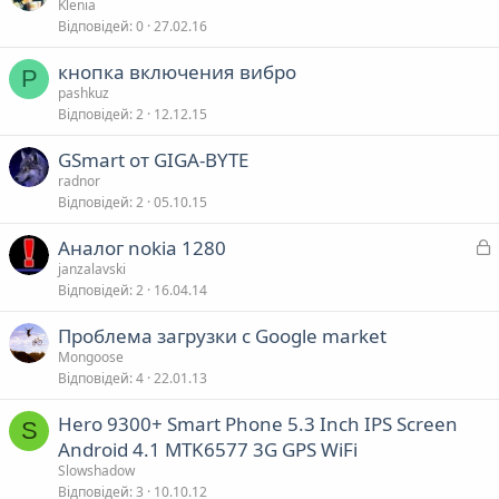
Klenia
в
Відповідей
0
27.02.16
а
кнопка включения вибро
P
pashkuz
я
Відповідей
2
12.12.15
GSmart от GIGA-BYTE
radnor
Відповідей
2
05.10.15
З
Аналог nokia 1280
а
janzalavski
Відповідей
2
16.04.14
к
р
Проблема загрузки с Google market
Mongoose
т
Відповідей
4
22.01.13
а
Hero 9300+ Smart Phone 5.3 Inch IPS Screen
S
Android 4.1 MTK6577 3G GPS WiFi
Slowshadow
Відповідей
3
10.10.12