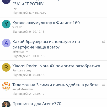
"ЗА" и "ПРОТИВ"
rap
Відповідей
60
16.09.19
Куплю аккумулятор к Филипс 160
Y
yura12
Відповідей
0
02.12.18
Какой браузер вы используете на
A
п
смартфоне чаще всего?
artemsumy
т
Відповідей
1
01.08.18
у
Xiaomi Redmi Note 4X помогите разобраться.
в
R
Ramzes_sumy
а
Відповідей
0
02.01.18
Телефон на 3 симки очень удобен в работе
я
п
angelo4ekwww
Відповідей
2
23.06.17
т
Прошивка для Acer e370
у