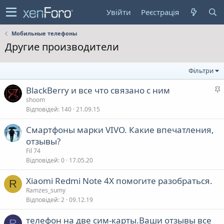
Увійти
Реєстрація
Мобильные телефоны
Другие производители
Фільтри
BlackBerry и все что связано с ним
а
shoom
Відповідей
140
21.09.15
л
Смартфоны марки VIVO. Какие впечатления,
отзывы?
в
Fil 74
а
Відповідей
0
17.05.20
Xiaomi Redmi Note 4X помогите разобраться.
R
Ramzes_sumy
Відповідей
2
09.12.19
телефон на две сим-карты.Ваши отзывы все
R