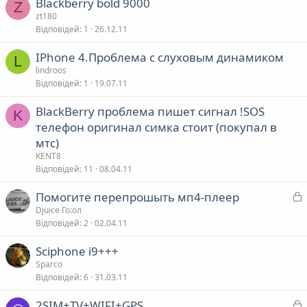
Blackberry bold 9000
Z
zt180
Відповідей
1
26.12.11
IPhone 4.Проблема с слуховым динамиком
L
lindroos
Відповідей
1
19.07.11
BlackBerry проблема пишет сигнал !SOS
K
телефон оригинал симка стоит (покупал в
мтс)
KENT8
Відповідей
11
08.04.11
З
Помогите перепрошыть мп4-плеер
а
Djuice Го:ол
Відповідей
2
02.04.11
к
р
Sciphone i9+++
Sparco
т
Відповідей
6
31.03.11
а
З
2SIM+TV+WIFI+GPS