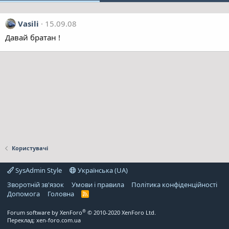
Vasili
15.09.08
Давай братан !
Користувачі
SysAdmin Style
Українська (UA)
Зворотній зв'язок
Умови і правила
Політика конфіденційності
Дoпoмoга
Головна
R
S
S
®
Forum software by XenForo
© 2010-2020 XenForo Ltd.
Переклад:
xen-foro.com.ua