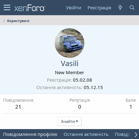
Увійти
Реєстрація
Користувачі
Vasili
New Member
Реєстрація
05.02.08
Остання активність
05.12.15
Повідомлення
Репутація
Бали
21
0
1
Знайти
Повідомлення профілю
Остання активність
Повідомл