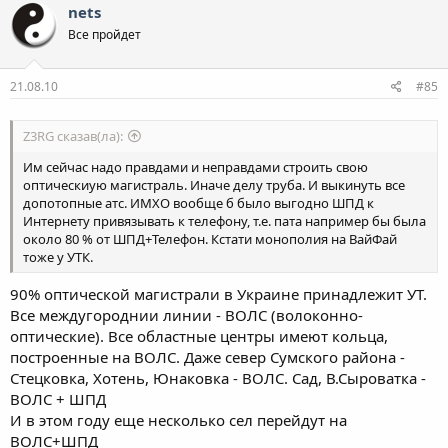
nets
Все пройдет
21.08.10
#85
Z3RG сказав(ла):
Им сейчас надо правдами и неправдами строить свою
оптическиую магистраль. Иначе делу труба. И выкинуть все
допотопные атс. ИМХО вообще б было выгодно ШПД к
Интернету привязывать к телефону, т.е. пата например бы была
около 80 % от ШПД+Телефон. Кстати монополия на ВайФай
тоже у УТК.
90% оптической магистрали в Украине принадлежит УТ.
Все междугороднии линии - ВОЛС (волоконно-
оптические). Все областные центры имеют кольца,
построенные на ВОЛС. Даже север Сумского района -
Стецковка, Хотень, Юнаковка - ВОЛС. Сад, В.Сыроватка -
ВОЛС + ШПД
И в этом году еще несколько сел перейдут на
ВОЛС+ШПД