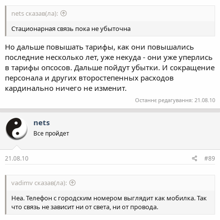
nets сказав(ла):
Стационарная связь пока не убыточна
Но дальше повышать тарифы, как они повышались
последние несколько лет, уже некуда - они уже уперлись
в тарифы опсосов. Дальше пойдут убытки. И сокращение
персонала и других второстепенных расходов
кардинально ничего не изменит.
Останнє редагування:
21.08.10
nets
Все пройдет
21.08.10
#89
vadimv сказав(ла):
Неа. Телефон с городским номером выглядит как мобилка. Так
что связь не зависит ни от света, ни от провода.