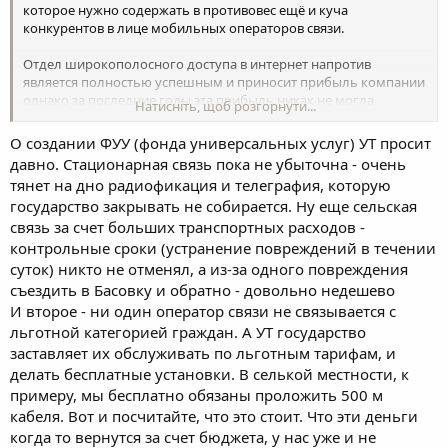
которое нужно содержать в противовес ещё и куча
конкурентов в лице мобильных операторов связи.
Отдел широкополосного доступа в интернет напротив
является полностью успешным и приносит прибыль компании
однако за последние годы эта прибыль никак не могла
Натисніть, щоб розгорнути...
покрыть общие убытки на стационарной связи.
О создании ФУУ (фонда универсальных услуг) УТ просит
Ситуация постепенно меняется - они вроде как обещают выйти
давно. Стационарная связь пока не убыточна - очень
на безубыточность готовясь к приватизации и продвигают
тянет на дно радиофикация и телеграфия, которую
идею компенсационного фонда с мобильными операторами.
государство закрывать не собирается. Ну еще сельская
Правда для его создания нужна будет директива свыше так как
ни один из мобильных операторов свои денежки даром в этот
связь за счет больших транспортных расходов -
фонд отдавать не собирается.
контрольные сроки (устранение повреждений в течении
суток) никто не отменял, а из-за одного повреждения
съездить в Басовку и обратно - довольно недешево
И второе - ни один оператор связи не связывается с
льготной категорией граждан. А УТ государство
заставляет их обслуживать по льготным тарифам, и
делать бесплатные установки. В селькой местности, к
примеру, мы бесплатно обязаны проложить 500 м
кабеля. Вот и посчитайте, что это стоит. Что эти деньги
когда то вернутся за счет бюджета, у нас уже и не