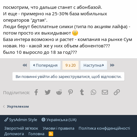
посмотрим, что дальше станет с абонбазой.
И еще - примерно на 25-30% база мобильных
операторов "дутая".
Люди берут бесплатные симки (типа по акциям лайфа) -
потом просто их выкидывают
База интера возможно и растет - компания на рынке Сум
новая. Но - какой же у них объем абонентов???
было 10 выросло до 18 за год???
Перший
Останній
Попередня
9 з 20
Наступна
Ви повинні увійти або зареєструватися, щоб відповісти.
Facebook
Twitter
Reddit
Pinterest
Tumblr
WhatsApp
E-mail
Посила
Поділитися:
Укртелеком
SysAdmin Style
Українська (UA)
Зворотній зв'язок
Умови і правила
Політика конфіденційності
Дoпoмoга
Головна
R