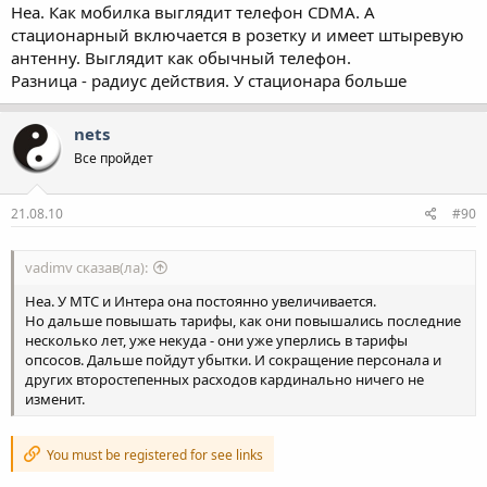
Неа. Как мобилка выглядит телефон CDMA. А
стационарный включается в розетку и имеет штыревую
антенну. Выглядит как обычный телефон.
Разница - радиус действия. У стационара больше
nets
Все пройдет
21.08.10
#90
vadimv сказав(ла):
Неа. У МТС и Интера она постоянно увеличивается.
Но дальше повышать тарифы, как они повышались последние
несколько лет, уже некуда - они уже уперлись в тарифы
опсосов. Дальше пойдут убытки. И сокращение персонала и
других второстепенных расходов кардинально ничего не
изменит.
You must be registered for see links