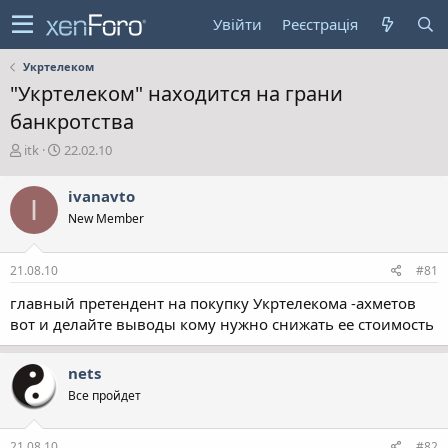
Увійти
Реєстрація
Укртелеком
"Укртелеком" находится на грани
банкротства
А
Д
itk
22.02.10
в
а
т
т
ivanavto
I
о
а
New Member
р
с
т
т
е
в
21.08.10
#81
м
о
и
р
главный претендент на покупку Укртелекома -ахметов
е
вот и делайте выводы кому нужно снижать ее стоимость
н
н
я
nets
Все пройдет
21.08.10
#82