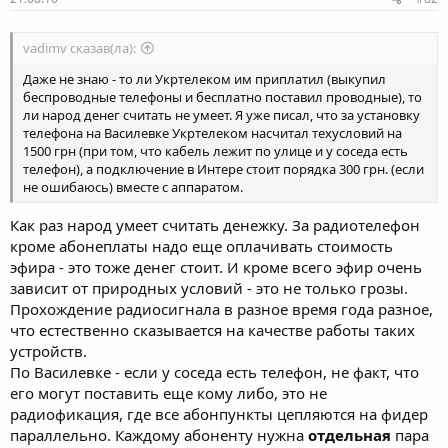
vadimv сказав(ла):
Даже не знаю - то ли Укртелеком им приплатил (выкупил
беспроводные телефоны и бесплатно поставил проводные), то
ли народ денег считать не умеет. Я уже писал, что за установку
телефона на Василевке Укртелеком насчитал техусловий на
1500 грн (при том, что кабель лежит по улице и у соседа есть
телефон), а подключение в Интере стоит порядка 300 грн. (если
не ошибаюсь) вместе с аппаратом.
Как раз народ умеет считать денежку. За радиотелефон
кроме абонеплаты надо еще оплачивать стоимость
эфира - это тоже денег стоит. И кроме всего эфир очень
зависит от природных условий - это не только грозы.
Прохождение радиосигнала в разное время года разное,
что естественно сказывается на качестве работы таких
устройств.
По Василевке - если у соседа есть телефон, не факт, что
его могут поставить еще кому либо, это не
радиофикация, где все абонпункты цепляются на фидер
параллельно. Каждому абоненту нужна
отдельная
пара