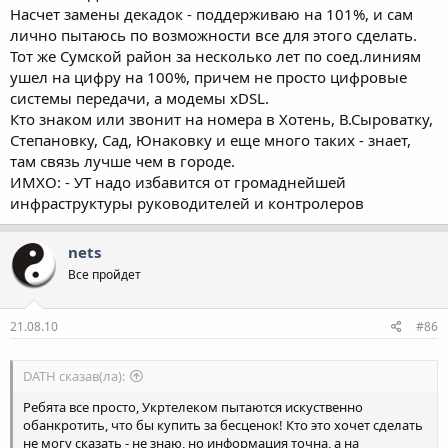
Насчет замены декадок - поддерживаю на 101%, и сам
лично пытаюсь по возможности все для этого сделать.
Тот же Сумской район за несколько лет по соед.линиям
ушел на цифру на 100%, причем не просто цифровые
системы передачи, а модемы xDSL.
Кто знаком или звонит на номера в Хотень, В.Сыроватку,
Степановку, Сад, Юнаковку и еще много таких - знает,
там связь лучше чем в городе.
ИМХО: - УТ надо избавится от громаднейшей
инфраструктуры руководителей и контролеров
nets
Все пройдет
21.08.10
#86
DATH сказав(ла):
Ребята все просто, Укртелеком пытаются искуственно
обанкротить, что бы купить за бесценок! Кто это хочет сделать
не могу сказать - не знаю, но информация точна, а на