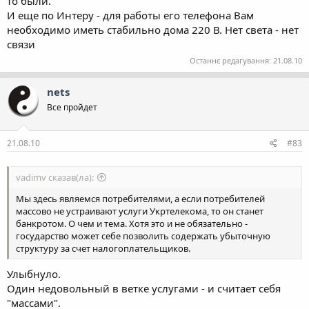
то были.
И еще по Интеру - для работы его телефона Вам
необходимо иметь стабильно дома 220 В. Нет света - нет
связи
Останнє редагування:
21.08.10
nets
Все пройдет
21.08.10
#83
vadimv сказав(ла):
Мы здесь являемся потребителями, а если потребителей
массово не устраивают услуги Укртелекома, то он станет
банкротом. О чем и тема. Хотя это и не обязательно -
государство может себе позволить содержать убыточную
структуру за счет налогоплательщиков.
Улыбнуло.
Один недовольный в ветке услугами - и считает себя
"массами".