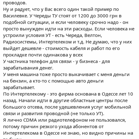
проводов.
Ну и радует, что у Вас всего один такой пример по
Василевке. У Череды ТУ стоят от 1200 до 3000 грн в
подобной ситуации, и если человеку срочно надо - он
просто вынужден идти на эти расходы. Если человека не
устроили условия УТ - есть Череда, Велтон,
Радиосистемы, Интертелеком и т.д. Не думаю, что у них
выйдет дешевле - стоимость кабеля и работ по его
прокладке почти одинакова у всех
У частника телефон для связи - у бизнеса - для
зарабатывания денег.
У меня машина тоже просто выкачивает с меня деньги
на бензин, а кто-то с помощью авто деньги
зарабатывает.
По Интертелекому - это фирма основана в Одессе лет 10
назад. Начали идти в другие областные центры после
большого отсева, после удешевления услуг мобильной
связи и развития проводной (не только УТ).
Я лично CDMA или радиотелефоном не пользовался,
потому причин резкого ухода абонентов от
Интертелекома в Одессе не знаю, но видно причины на