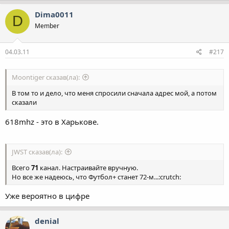
Dima0011
D
Member
04.03.11
#217
Moontiger сказав(ла):
В том то и дело, что меня спросили сначала адрес мой, а потом
сказали
618mhz - это в Харькове.
JWST сказав(ла):
Всего
71
канал. Настраивайте вручную.
Но все же надеюсь, что Футбол+ станет 72-м...:crutch:
Уже вероятно в цифре
denial