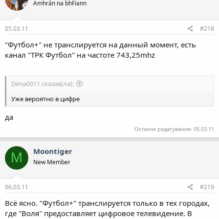
Amhrán na bhFiann
05.03.11
#218
"Футбол+" не транслируется на данный момент, есть
канал "ТРК Футбол" на частоте 743,25mhz
Dima0011 сказав(ла):
Уже вероятно в цифре
да
Останнє редагування:
05.03.11
Moontiger
M
New Member
06.03.11
#219
Всё ясно. "Футбол+" транслируется только в тех городах,
где "Воля" предоставляет цифровое телевидение. В