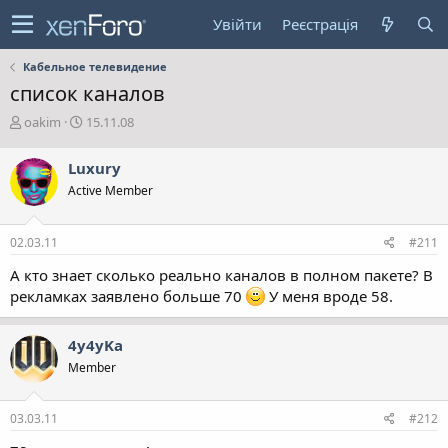
Увійти
Реєстрація
Кабельное телевидение
список каналов
А
Д
oakim
15.11.08
в
а
т
т
Luxury
о
а
Active Member
р
с
т
т
е
в
02.03.11
#211
м
о
и
р
А кто знает сколько реально каналов в полном пакете? В
е
рекламках заявлено больше 70
У меня вроде 58.
н
н
я
4y4yKa
Member
03.03.11
#212