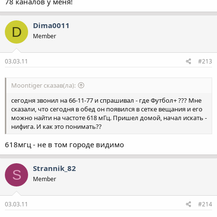
78 каналов у меня!
Dima0011
D
Member
03.03.11
#213
Moontiger сказав(ла):
сегодня звонил на 66-11-77 и спрашивал - где Футбол+ ??? Мне
сказали, что сегодня в обед он появился в сетке вещания и его
можно найти на частоте 618 мГц. Пришел домой, начал искать -
нифига. И как это понимать??
618мгц - не в том городе видимо
Strannik_82
S
Member
03.03.11
#214