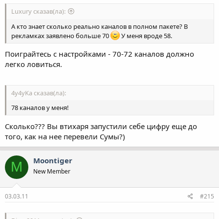
Luxury сказав(ла):
А кто знает сколько реально каналов в полном пакете? В
рекламках заявлено больше 70
У меня вроде 58.
Поиграйтесь с настройками - 70-72 каналов должно
легко ловиться.
4y4yKa сказав(ла):
78 каналов у меня!
Сколько??? Вы втихаря запустили себе цифру еще до
того, как на нее перевели Сумы?)
Moontiger
M
New Member
03.03.11
#215