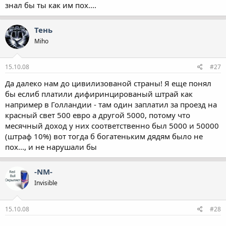
мне пох!
знал бы ты как им пох....
Тень
Miho
15.10.08
#27
Да далеко нам до цивилизованой страны! Я еще понял
бы еслиб платили дифиринцированый штрай как
например в Голландии - там один заплатил за проезд на
красный свет 500 евро а другой 5000, потому что
месячный доход у них соответственно был 5000 и 50000
(штраф 10%) вот тогда б богатеньким дядям было не
пох..., и не нарушали бы
-NM-
Invisible
15.10.08
#28