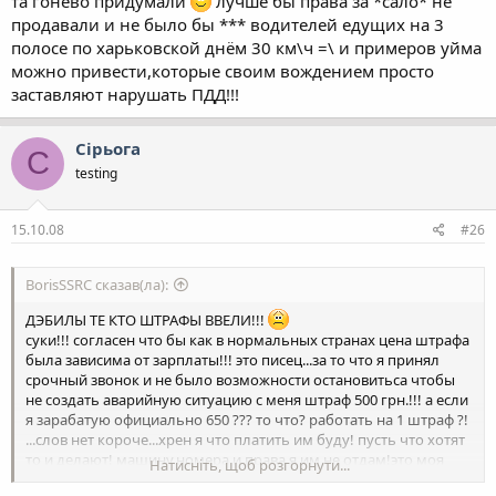
та гонево придумали
лучше бы права за *сало* не
продавали и не было бы *** водителей едущих на 3
полосе по харьковской днём 30 км\ч =\ и примеров уйма
можно привести,которые своим вождением просто
заставляют нарушать ПДД!!!
Сірьога
С
testing
15.10.08
#26
BorisSSRC сказав(ла):
ДЭБИЛЫ ТЕ КТО ШТРАФЫ ВВЕЛИ!!!
суки!!! согласен что бы как в нормальных странах цена штрафа
была зависима от зарплаты!!! это писец...за то что я принял
срочный звонок и не было возможности остановитьса чтобы
не создать аварийную ситуацию с меня штраф 500 грн.!!! а если
я зарабатую официально 650 ??? то что? работать на 1 штраф ?!
...слов нет короче...хрен я что платить им буду! пусть что хотят
то и делают! машину,номера и права я им не отдам!это моя
Натисніть, щоб розгорнути...
собственность!я за неё платил! пусть судятьса годами со мной!