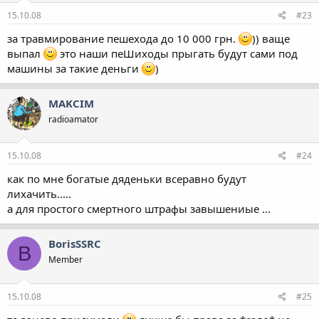
15.10.08
#23
за травмирование пешехода до 10 000 грн.
)) ваще
выпал
это наши пеШиходы прыгать будут сами под
машины за такие деньги
)
MAKCIM
radioamator
15.10.08
#24
как по мне богатые дяденьки всеравно будут
лихачить.....
а для простого смертного штрафы завышениые ...
BorisSSRC
B
Member
15.10.08
#25