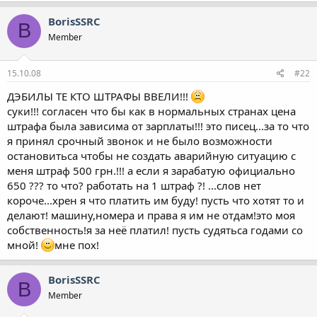
BorisSSRC
B
Member
15.10.08
#22
ДЭБИЛЫ ТЕ КТО ШТРАФЫ ВВЕЛИ!!!
суки!!! согласен что бы как в нормальных странах цена
штрафа была зависима от зарплаты!!! это писец...за то что
я принял срочный звонок и не было возможности
остановитьса чтобы не создать аварийную ситуацию с
меня штраф 500 грн.!!! а если я зарабатую официально
650 ??? то что? работать на 1 штраф ?! ...слов нет
короче...хрен я что платить им буду! пусть что хотят то и
делают! машину,номера и права я им не отдам!это моя
собственность!я за неё платил! пусть судятьса годами со
мной!
мне пох!
BorisSSRC
B
Member