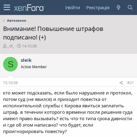
Увійти
Реєстрація
Автозакон
Внимание! Повышение штрафов
подписано! (+)
А
Д
_dl_
14.10.08
в
а
т
т
sleik
S
о
а
Active Member
р
с
т
т
е
в
15.10.08
#21
м
о
и
р
кто может подсказать, если было нарушение и протокол,
е
потом суд (не явился) и приходит повестка от
н
исполнительной службы с Кирова явиться заплатить
н
штраф. в течении которого времени после решения суда
я
имеют право вызывать? есть что-то типа срока давности
и где об этом написано? что будет, если
проигнорировать повестку?