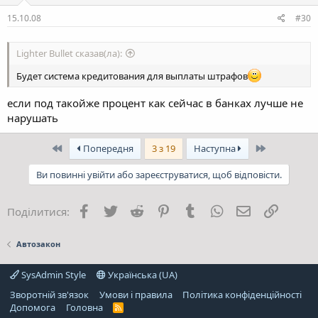
15.10.08
#30
Lighter Bullet сказав(ла):
Будет система кредитования для выплаты штрафов
если под такойже процент как сейчас в банках лучше не
нарушать
Перший
Останній
Попередня
3 з 19
Наступна
Ви повинні увійти або зареєструватися, щоб відповісти.
Facebook
Twitter
Reddit
Pinterest
Tumblr
WhatsApp
E-mail
Посила
Поділитися:
Автозакон
SysAdmin Style
Українська (UA)
Зворотній зв'язок
Умови і правила
Політика конфіденційності
Дoпoмoга
Головна
R
S