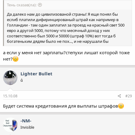
Тень сказав(ла):
Да далеко нам до цивилизованой страны! Я еще понял бы
еслиб платили дифиринцированый штрай как например в
Голландии - там один заплатил за проезд на красный свет 500
евро а другой 5000, потому что месячный доход у них
соответственно был 5000 и 50000 (штраф 10%) вот тогда б
богатеньким дядям было не пох..., и не нарушали бы
а если у меня нет зарплаты?степухи лишат которой тоже
нет?
Lighter Bullet
ά
15.10.08
#29
Будет система кредитования для выплаты штрафов
-NM-
Invisible