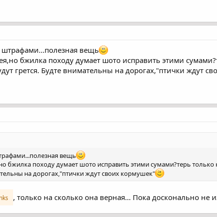
 штрафами...полезная вещь
дея,но бжилка походу думает шото исправить этими сумами
удут грется. Будте внимательны на дорогах,"птички ждут с
трафами...полезная вещь
,но бжилка походу думает шото исправить этими сумами?терь только 
мательны на дорогах,"птички ждут своих кормушек"
, только на сколько она верная... Пока досконально не и
inks