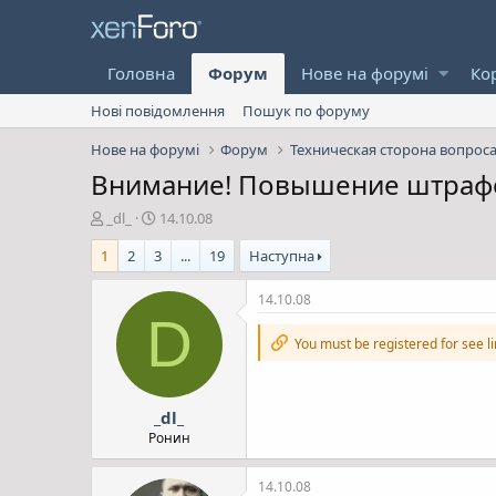
Головна
Форум
Нове на форумі
Ко
Нові повідомлення
Пошук по форуму
Нове на форумі
Форум
Техническая сторона вопрос
Внимание! Повышение штрафов
А
Д
_dl_
14.10.08
в
а
1
2
3
...
19
Наступна
т
т
о
а
р
с
14.10.08
т
т
D
е
в
You must be registered for see l
м
о
и
р
е
_dl_
н
н
Ронин
я
14.10.08