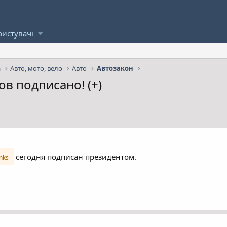
ристувачі
а
Авто, мото, вело
Авто
Автозакон
 подписано! (+)
сегодня подписан президентом.
inks