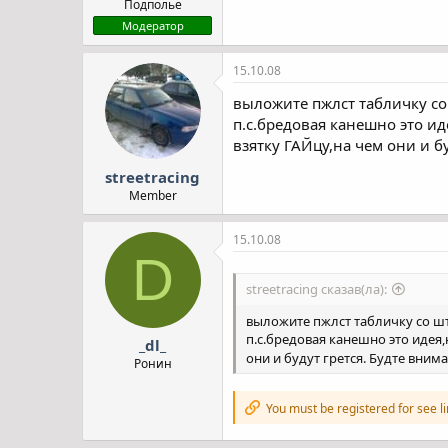
Подполье
Модератор
15.10.08
выложите пжлст табличку со
п.с.бредовая канешно это и
взятку ГАЙцу,на чем они и б
streetracing
Member
15.10.08
D
streetracing сказав(ла):
выложите пжлст табличку со ш
п.с.бредовая канешно это идея
_dl_
они и будут грется. Будте вни
Ронин
You must be registered for see l