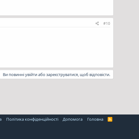
#10
Ви повинні увійти або зареєструватися, щоб відповісти.
а
Політика конфіденційності
Дoпoмoга
Головна
R
S
S