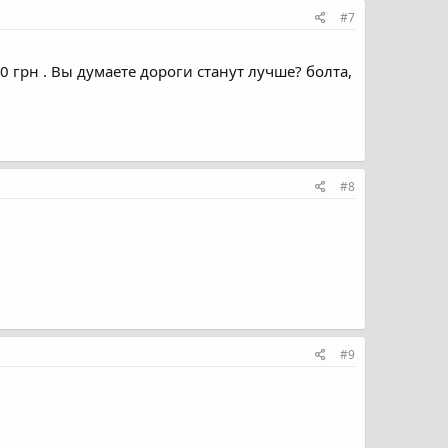
#7
0 грн . Вы думаете дороги станут лучше? болта,
#8
#9