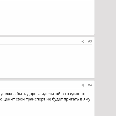
#3
#4
с должна быть дорога идельной а то едиш то
то ценит свой транспорт не будет пригать в яму