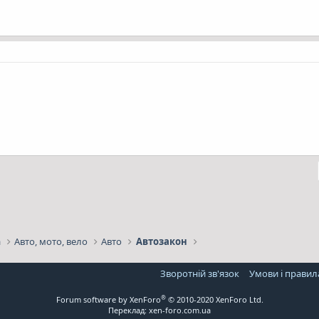
l
Посилання
а
Авто, мото, вело
Авто
Автозакон
Зворотній зв'язок
Умови і правил
®
Forum software by XenForo
© 2010-2020 XenForo Ltd.
Переклад:
xen-foro.com.ua