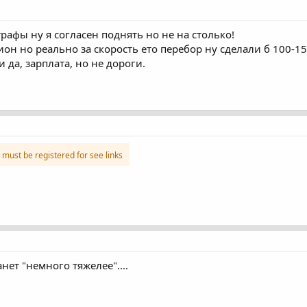
трафы ну я согласен поднять но не на столько!
ион но реально за скорость ето перебор ну сделали б 100-15
да, зарплата, но не дороги.
must be registered for see links
нет "немного тяжелее"....