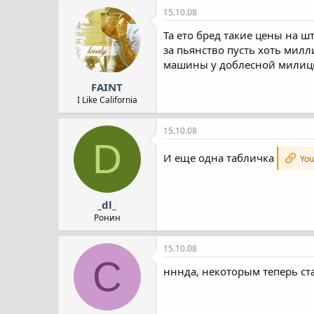
15.10.08
Та ето бред такие цены на ш
за пьянство пусть хоть милл
машины у доблесной милици 
FAINT
I Like California
15.10.08
D
И еще одна табличка
You 
_dl_
Ронин
15.10.08
С
нннда, некоторым теперь ста