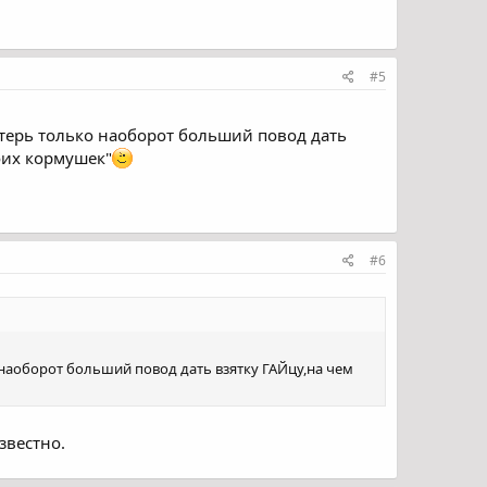
#5
?терь только наоборот больший повод дать
воих кормушек"
#6
наоборот больший повод дать взятку ГАЙцу,на чем
звестно.