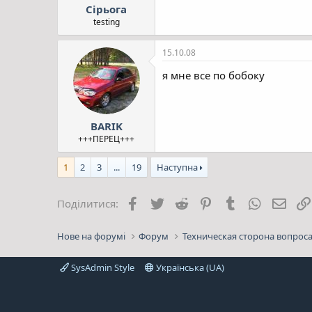
Сірьога
testing
15.10.08
я мне все по бобоку
BARIK
+++ПЕРЕЦ+++
1
2
3
...
19
Наступна
Facebook
Twitter
Reddit
Pinterest
Tumblr
WhatsApp
E-mai
Поділитися:
Нове на форумі
Форум
Техническая сторона вопрос
SysAdmin Style
Українська (UA)