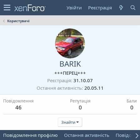
Увійти
Реєстрація
Користувачі
BARIK
+++ПЕРЕЦ+++
Реєстрація
31.10.07
Остання активність
20.05.11
Повідомлення
Репутація
Бали
46
0
0
Знайти
Повідомлення профілю
Остання активність
Повідомл