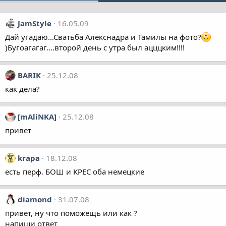
JamStyle
16.05.09
Дай угадаю...Сватьба Алекснадра и Тамилы на фото?
)Бугоагагаг....второй день с утра был ацццким!!!!
BARIK
25.12.08
как дела?
[mAliNKA]
25.12.08
привет
krapa
18.12.08
есть перф. БОШ и КРЕС оба немецкие
diamond
31.07.08
привет, ну что поможещь или как ?
напиши ответ