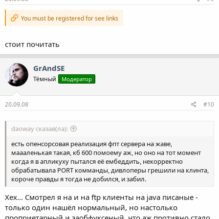
You must be registered for see links
стоит почитать
GrAndSE
Тёмный
Модератор
20.09.08
#10
daoway сказав(ла):
есть опенсорсовая реализация фпт сервера на жаве,
маааленькая такая, кб 600 помоему аж, но оно на тот момент
когда я в апликуху пытался её ембеддить, некорректно
обрабатывала PORT комманды, дивлоперы грешили на клинта,
короче правды я тогда не добился, и забил.
Хех... Смотрел я на и на ftp клиенты на java писаные -
только один нашёл нормальный, но настолько
проприетарный и заобфуксеный, что аж противно стало