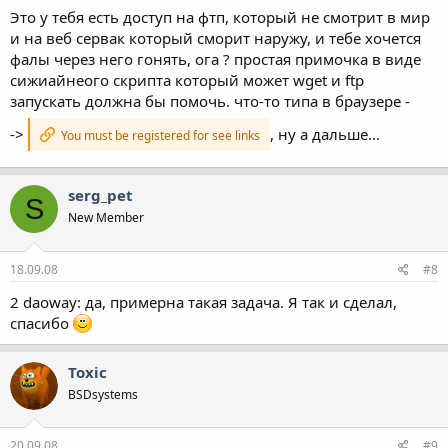
Это у тебя есть доступ на фтп, который не смотрит в мир
и на веб сервак который сморит наружу, и тебе хочется
фалы через него гонять, ога ? простая примочка в виде
сижиайнеого скрипта который может wget и ftp
запускать должна бы помочь. что-то типа в браузере -
->
, ну а дальше...
You must be registered for see links
serg_pet
S
New Member
18.09.08
#8
2 daoway: да, примерна такая задача. Я так и сделал,
спасибо
Toxic
BSDsystems
20.09.08
#9