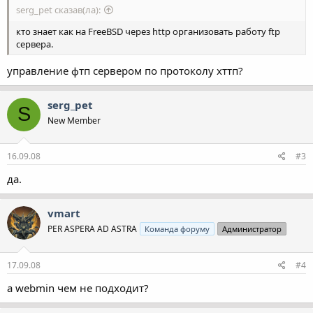
serg_pet сказав(ла):
кто знает как на FreeBSD через http организовать работу ftp
сервера.
управление фтп сервером по протоколу хттп?
serg_pet
S
New Member
16.09.08
#3
да.
vmart
PER ASPERA AD ASTRA
Команда форуму
Администратор
17.09.08
#4
а webmin чем не подходит?