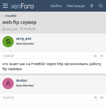
Увійти
Реєстрація
FreeBSD
web-ftp сервер
А
Д
serg_pet
16.09.08
в
а
т
т
serg_pet
S
о
а
New Member
р
с
т
т
е
в
16.09.08
#1
м
о
и
р
кто знает как на FreeBSD через http организовать работу
е
ftp сервера.
н
н
я
Andys
A
New Member
16.09.08
#2