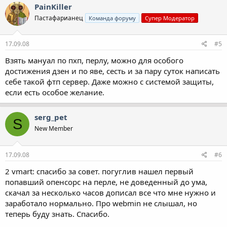
PainKiller
Пастафарианец
Команда форуму
Супер Модератор
17.09.08
#5
Взять мануал по пхп, перлу, можно для особого
достижения дзен и по яве, сесть и за пару суток написать
себе такой фтп сервер. Даже можно с системой защиты,
если есть особое желание.
serg_pet
S
New Member
17.09.08
#6
2 vmart: спасибо за совет. погуглив нашел первый
попавший опенсорс на перле, не доведенный до ума,
скачал за несколько часов дописал все что мне нужно и
заработало нормально. Про webmin не слышал, но
теперь буду знать. Спасибо.