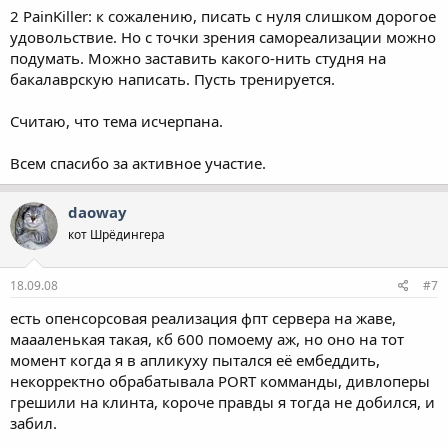
2 PainKiller: к сожалению, писать с нуля слишком дорогое
удовольствие. Но с точки зрения самореализации можно
подумать. Можно заставить какого-нить студня на
бакалаврскую написать. Пусть тренируется.
Считаю, что тема исчерпана.
Всем спасибо за активное участие.
daoway
кот Шрёдингера
18.09.08
#7
есть опенсорсовая реализация фпт сервера на жаве,
маааленькая такая, кб 600 помоему аж, но оно на тот
момент когда я в апликуху пытался её ембеддить,
некорректно обрабатывала PORT комманды, дивлоперы
грешили на клинта, короче правды я тогда не добился, и
забил.