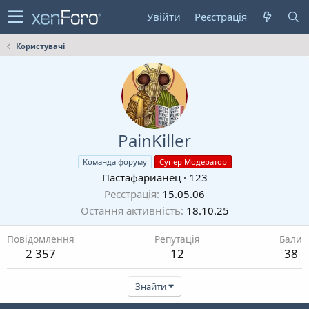
Увійти
Реєстрація
Користувачі
PainKiller
Команда форуму
Супер Модератор
Пастафарианец
·
123
Реєстрація
15.05.06
Остання активність
18.10.25
Повідомлення
Репутація
Бали
2 357
12
38
Знайти