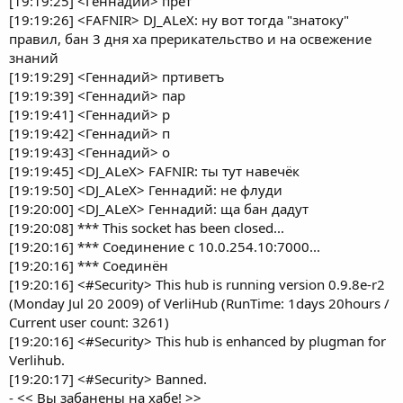
[19:19:25] <Геннадий> прет
[19:19:26] <FAFNIR> DJ_ALeX: ну вот тогда "знатоку"
правил, бан 3 дня ха прерикательство и на освежение
знаний
[19:19:29] <Геннадий> пртиветъ
[19:19:39] <Геннадий> пар
[19:19:41] <Геннадий> р
[19:19:42] <Геннадий> п
[19:19:43] <Геннадий> о
[19:19:45] <DJ_ALeX> FAFNIR: ты тут навечёк
[19:19:50] <DJ_ALeX> Геннадий: не флуди
[19:20:00] <DJ_ALeX> Геннадий: ща бан дадут
[19:20:08] *** This socket has been closed...
[19:20:16] *** Соединение с 10.0.254.10:7000...
[19:20:16] *** Соединён
[19:20:16] <#Security> This hub is running version 0.9.8e-r2
(Monday Jul 20 2009) of VerliHub (RunTime: 1days 20hours /
Current user count: 3261)
[19:20:16] <#Security> This hub is enhanced by plugman for
Verlihub.
[19:20:17] <#Security> Banned.
- << Вы забанены на хабе! >>