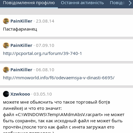
Повідомлення профілю
Остання активність
Повідомл
PainKiller
23.08.14
Пастафарианец
PainKiller
07.09.10
http://pcportal.org.ru/forum/39-740-1
PainKiller
06.08.10
http://mmoworld.info/f6/odevaemsya-v-dinasti-6695/
Xzwkooo
03.05.10
можете мне обьяснить что такое торговый бот(в
линейке) и что ето значит:
файл «C:\WINDOWS\Temp\AMdmAbsV.rar.part» не может
быть сохранён, так как исходный файл не может быть
прочтён.(после того как файл с инета загружал ето