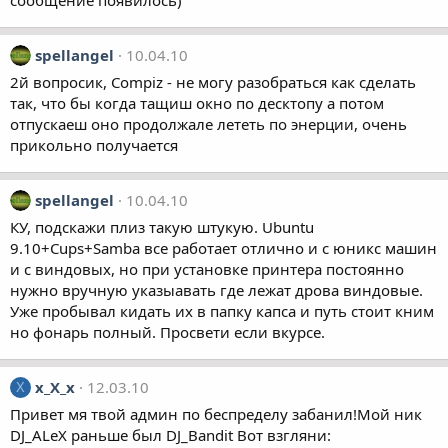
сообщение появилось)
spellangel
10.04.10
2й вопросик, Compiz - не могу разобраться как сделать
так, что бы когда тащиш окно по десктопу а потом
отпускаеш оно продолжале лететь по энерции, очень
прикольно получается
spellangel
10.04.10
КУ, подскажи плиз такую штукую. Ubuntu
9.10+Cups+Samba все работает отлично и с юникс машин
и с виндовых, но при установке принтера постоянно
нужно вручную указыавать где лежат дрова виндовые.
Уже пробывал кидать их в папку капса и путь стоит кним
но фонарь полный. Просвети если вкурсе.
x_X_x
12.03.10
X
Привет мя твой админ по беспределу забанил!Мой ник
DJ_ALeX раньше был DJ_Bandit Вот взгляни: