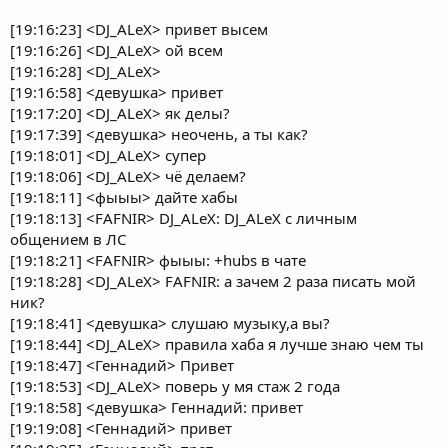
[19:16:23] <DJ_ALeX> привет высем
[19:16:26] <DJ_ALeX> ой всем
[19:16:28] <DJ_ALeX>
[19:16:58] <девушка> привет
[19:17:20] <DJ_ALeX> як делы?
[19:17:39] <девушка> неочень, а ты как?
[19:18:01] <DJ_ALeX> супер
[19:18:06] <DJ_ALeX> чё делаем?
[19:18:11] <фыыы> дайте хабы
[19:18:13] <FAFNIR> DJ_ALeX: DJ_ALeX с личным
общением в ЛС
[19:18:21] <FAFNIR> фыыы: +hubs в чате
[19:18:28] <DJ_ALeX> FAFNIR: а зачем 2 раза писать мой
ник?
[19:18:41] <девушка> слушаю музыку,а вы?
[19:18:44] <DJ_ALeX> правила хаба я лучше знаю чем ты
[19:18:47] <Геннадий> Привет
[19:18:53] <DJ_ALeX> поверь у мя стаж 2 года
[19:18:58] <девушка> Геннадий: привет
[19:19:08] <Геннадий> привет