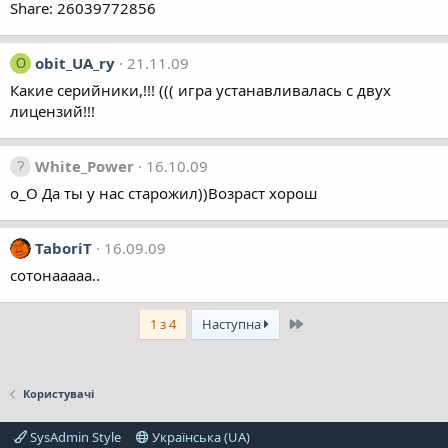
Share: 26039772856
obit_UA_ry
21.11.09
O
Какие серийники,!!! ((( игра устанавливалась с двух
лицензий!!!
White_Power
16.10.09
о_О Да ты у нас старожил))Возраст хорош
TaboriT
16.09.09
сотонааааа..
Останній
1 з 4
Наступна
Користувачі
SysAdmin Style
Українська (UA)