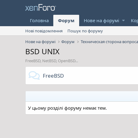
Головна
Форум
Нове на форумі
Ко
Нові повідомлення
Пошук по форуму
Нове на форумі
Форум
Техническая сторона вопрос
BSD UNIX
FreeBSD, NetBSD, OpenBSD...
FreeBSD
У цьому розділі форуму немає тем.