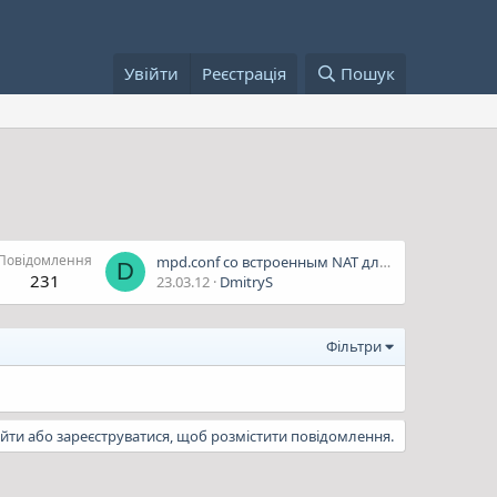
Увійти
Реєстрація
Пошук
Повідомлення
mpd.conf со встроенным NAT для ОГО Укртелекома
D
231
23.03.12
DmitryS
Фільтри
ійти або зареєструватися, щоб розмістити повідомлення.