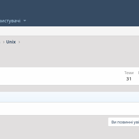
ристувачі
а
Unix
Теми
31
Ви повинні ув